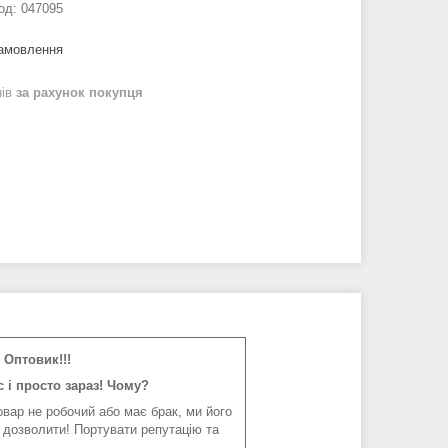
од:
047095
замовлення
нів
за рахунок покупця
Оптовик!!!
 і просто зараз! Чому?
вар не робочий або має брак, ми його
 дозволити! Портувати репутацію та