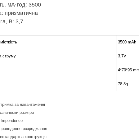
ть, мА·год: 3500
: призматична
а, В: 3,7
місткість
3500 mAh
а струму
3.7V
4*70*95 m
78.8g
итримка за навантаженні
еханически розміри
 Impendence
проведення розряджання
нестандартна конструкція