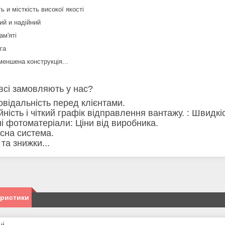
ь и місткість високої якості
ий и надійний
ам'яті
га
меншена конструкція...
всі замовляють у нас?
повідальність перед клієнтами.
ійність і чіткий графік відправлення вантажу. : Швид
сні фотоматеріали: Ціни від виробника.
усна система.
ї та знижки...
еристики