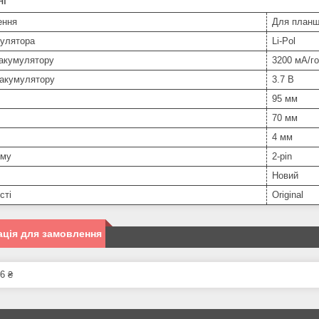
ні
ення
Для планш
мулятора
Li-Pol
 акумулятору
3200 мА/г
 акумулятору
3.7 В
95 мм
70 мм
4 мм
єму
2-pin
Новий
сті
Original
ція для замовлення
6 ₴