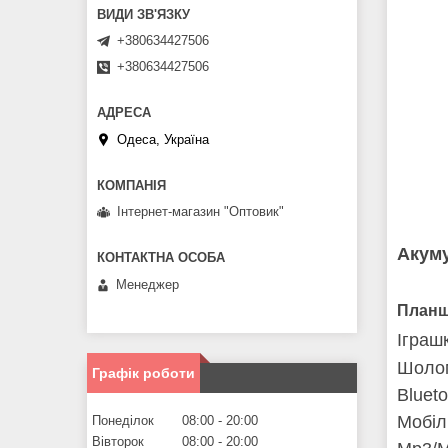
+380634427506
+380634427506
Одеса, Україна
Інтернет-магазин "Оптовик"
Акум
Менеджер
Планш
Іграш
Шоло
Графік роботи
Blueto
Мобіл
Понеділок
08:00
20:00
Вівторок
08:00
20:00