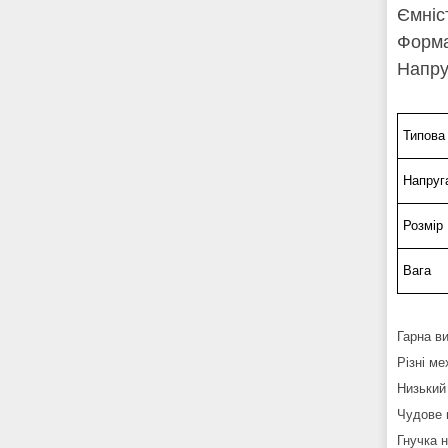
Ємніс
Форма
Напруг
Типова 
Напруг
Розмір
Вага
Гарна в
Різні м
Низький
Чудове 
Гнучка 