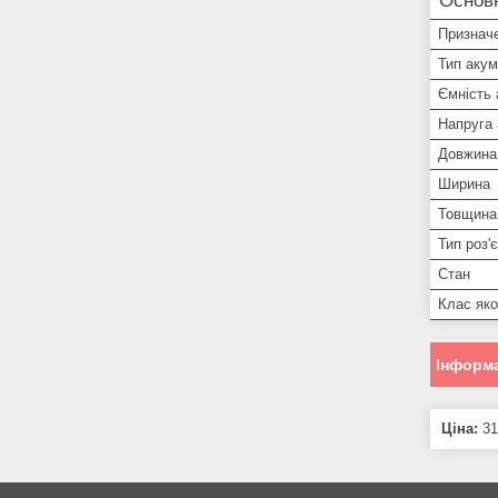
Основ
Признач
Тип аку
Ємність
Напруга
Довжина
Ширина
Товщина
Тип роз'
Стан
Клас яко
Інформа
Ціна:
31