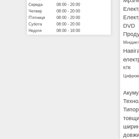
Mp3/M
Середа
08:00
20:00
Елект
Четвер
08:00
20:00
Елект
Пʼятниця
08:00
20:00
Субота
08:00
20:00
DVD
Неділя
08:00
18:00
Проду
Мінідик
Навіг
елект
КПК
Цифрові
Акуму
Технол
Типор
товщи
ширин
довжи