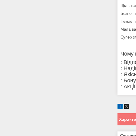
Щільніст
Безпечн
Немає п
Мала ва
Супер з
Чому 
: Від
: Над
: Які
: Бон
: Акці
Характ