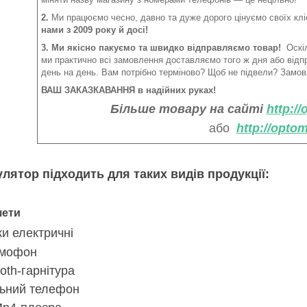
2.
Ми працюємо чесно, давно та дуже дорого цінуємо своїх клі
нами з 2009 року й досі!
3. Ми якісно пакуємо та швидко відправляємо товар!
Оскіл
ми практично всі замовлення доставляємо того ж дня або від
день на день. Вам потрібно терміново? Щоб не підвели? Замов
ВАШ ЗАКАЗКАВАННЯ в надійних руках!
Більше товару на сайті
http:/
або
http://opto
улятор підходить
для таких видів продукції:
ети
ки електричні
мофон
oth-гарнітура
ьний телефон