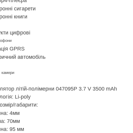
p4-плеєра
ронні сигарети
ронні книги
кти цифрові
тофони
ація GPRS
ричний автомобіль
 камери
лятор літій-полімерни 047095P 3.7 V 3500 mAh
огія: Li-poly
озмір/габарити:
на: 4мм
а: 70мм
на: 95 мм