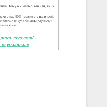
єнтів.
Тому ми маємо клієнти, які з
ьки в нас 80% товарів є в наявності,
правляємо їх кур'єрськими службами
ляйте в нас!
/optom-vsyo.com/
m-vsyo.com.ua/