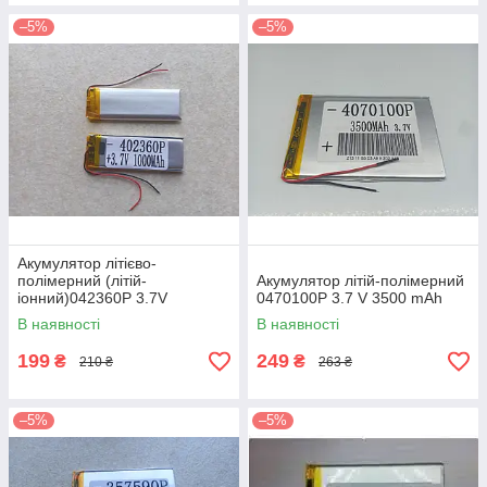
–5%
–5%
Акумулятор літієво-
полімерний (літій-
Акумулятор літій-полімерний
іонний)042360P 3.7V
0470100P 3.7 V 3500 mAh
1000mAh
В наявності
В наявності
199
249
₴
₴
210 ₴
263 ₴
–5%
–5%