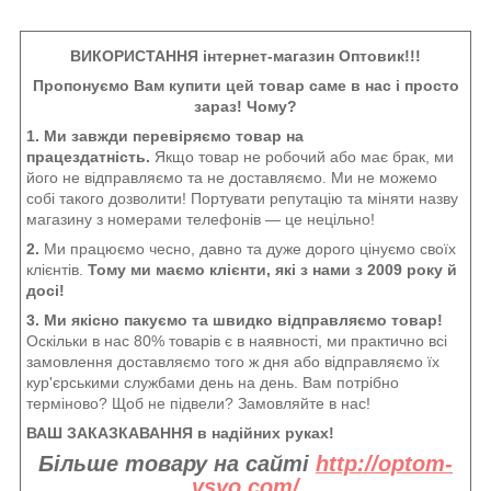
ВИКОРИСТАННЯ інтернет-магазин Оптовик!!!
Пропонуємо Вам купити цей товар саме в нас і просто
зараз! Чому?
1. Ми завжди перевіряємо товар на
працездатність.
Якщо товар не робочий або має брак, ми
його не відправляємо та не доставляємо. Ми не можемо
собі такого дозволити! Портувати репутацію та міняти назву
магазину з номерами телефонів — це нецільно!
2.
Ми працюємо чесно, давно та дуже дорого цінуємо своїх
клієнтів.
Тому ми маємо клієнти, які з нами з 2009 року й
досі!
3. Ми якісно пакуємо та швидко відправляємо товар!
Оскільки в нас 80% товарів є в наявності, ми практично всі
замовлення доставляємо того ж дня або відправляємо їх
кур'єрськими службами день на день. Вам потрібно
терміново? Щоб не підвели? Замовляйте в нас!
ВАШ ЗАКАЗКАВАННЯ в надійних руках!
Більше товару на сайті
http://optom-
vsyo.com/