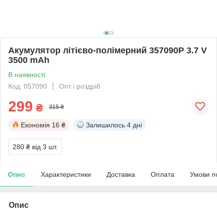
Акумулятор літієво-полімерний 357090P 3.7 V
3500 mAh
В наявності
Код: 057090
Опт і роздріб
299
₴
315 ₴
Економія
16 ₴
Залишилось
4 дні
280 ₴
від 3 шт.
Опис
Характеристики
Доставка
Оплата
Умови п
Опис