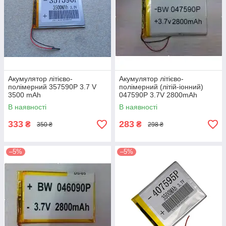
Акумулятор літієво-
Акумулятор літієво-
полімерний 357590P 3.7 V
полімерний (літій-іонний)
3500 mAh
047590P 3.7V 2800mAh
В наявності
В наявності
333
283
₴
₴
350 ₴
298 ₴
–5%
–5%