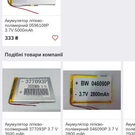
Акумулятор літієво-
полімерний 0596108P
3.7V 5000mAh
333
₴
Подібні товари компанії
Акумулятор літієво-
Акумулятор літієво-
Акум
полімерний 377093P 3.7 V
полімерний 046090P 3.7 V
полі
3500 mAh
2800 mAh
250