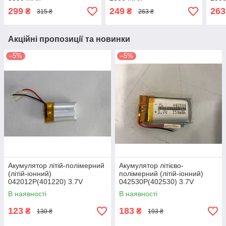
299
249
263
₴
₴
315 ₴
263 ₴
Акційні пропозиції та новинки
–5%
–5%
Акумулятор літій-полімерний
Акумулятор літієво-
(літій-іонний)
полімерний (літій-іонний)
042012P(401220) 3.7V
042530P(402530) 3.7V
150mAh
350mAh
В наявності
В наявності
123
183
₴
₴
130 ₴
193 ₴