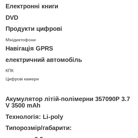
Електронні книги
DVD
Продукти цифрові
Мінідиктофони
Навігація GPRS
електричний автомобіль
КПК
Цифрові камери
Акумулятор літій-полімерни 357090P 3.7
V 3500 mAh
Технологія: Li-poly
Типорозмір/габарити: