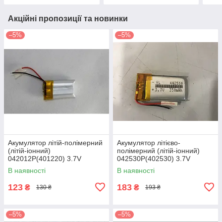
Акційні пропозиції та новинки
–5%
–5%
Акумулятор літій-полімерний
Акумулятор літієво-
(літій-іонний)
полімерний (літій-іонний)
042012P(401220) 3.7V
042530P(402530) 3.7V
150mAh
350mAh
В наявності
В наявності
123
183
₴
₴
130 ₴
193 ₴
–5%
–5%