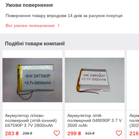
Умови повернення
Повернення товару впродовж 14 днів за рахунок покупця
Всі умови повернення
Подібні товари компанії
Акумулятор літієво-
Акумулятор літій-
Акум
полімерний (літій-іонний)
полімерний 048090P 3.7 V
полі
047590P 3.7V 2800mAh
3500 mAh
(302
283
299
216
₴
₴
298 ₴
315 ₴