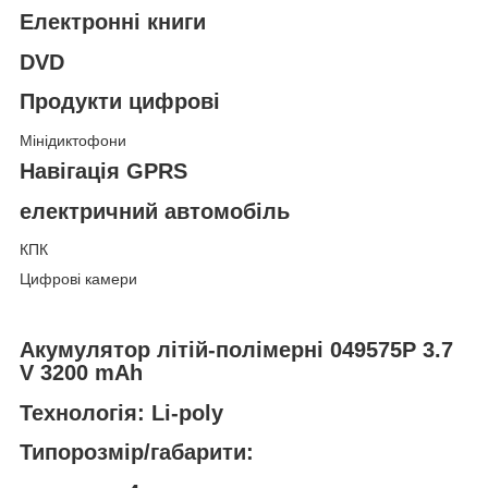
Електронні книги
DVD
Продукти цифрові
Мінідиктофони
Навігація GPRS
електричний автомобіль
КПК
Цифрові камери
Акумулятор літій-полімерні 049575P 3.7
V 3200 mAh
Технологія: Li-poly
Типорозмір/габарити: