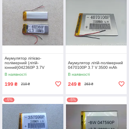
Акумулятор літієво-
полімерний (літій-
Акумулятор літій-полімерний
іонний)042360P 3.7V
0470100P 3.7 V 3500 mAh
1000mAh
В наявності
В наявності
199
249
₴
₴
210 ₴
263 ₴
–5%
–5%