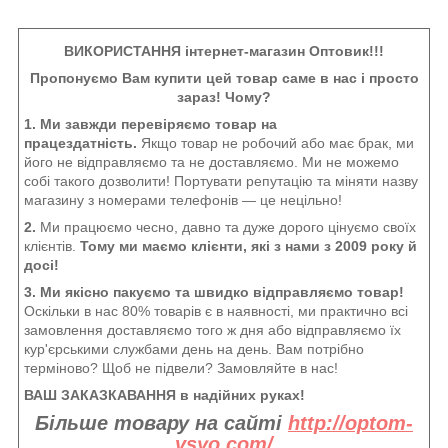
ВИКОРИСТАННЯ інтернет-магазин Оптовик!!!
Пропонуємо Вам купити цей товар саме в нас і просто
зараз! Чому?
1. Ми завжди перевіряємо товар на
працездатність.
Якщо товар не робочий або має брак, ми
його не відправляємо та не доставляємо. Ми не можемо
собі такого дозволити! Портувати репутацію та міняти назву
магазину з номерами телефонів — це нецільно!
2.
Ми працюємо чесно, давно та дуже дорого цінуємо своїх
клієнтів.
Тому ми маємо клієнти, які з нами з 2009 року й
досі!
3. Ми якісно пакуємо та швидко відправляємо товар!
Оскільки в нас 80% товарів є в наявності, ми практично всі
замовлення доставляємо того ж дня або відправляємо їх
кур'єрськими службами день на день. Вам потрібно
терміново? Щоб не підвели? Замовляйте в нас!
ВАШ ЗАКАЗКАВАННЯ в надійних руках!
Більше товару на сайті
http://optom-
vsyo.com/