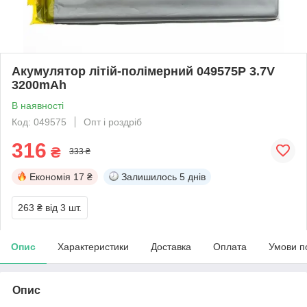
Акумулятор літій-полімерний 049575P 3.7V
3200mAh
В наявності
Код: 049575
Опт і роздріб
316
₴
333 ₴
Економія
17 ₴
Залишилось
5 днів
263 ₴
від 3 шт.
Опис
Характеристики
Доставка
Оплата
Умови п
Опис