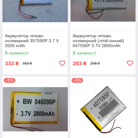
Акумулятор літієво-
Акумулятор літієво-
полімерний 357590P 3.7 V
полімерний (літій-іонний)
3500 mAh
047590P 3.7V 2800mAh
В наявності
В наявності
333
283
₴
₴
350 ₴
298 ₴
–5%
–5%