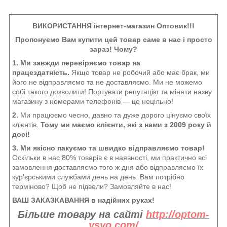
ВИКОРИСТАННЯ інтернет-магазин Оптовик!!!
Пропонуємо Вам купити цей товар саме в нас і просто
зараз! Чому?
1. Ми завжди перевіряємо товар на
працездатність.
Якщо товар не робочий або має брак, ми
його не відправляємо та не доставляємо. Ми не можемо
собі такого дозволити! Портувати репутацію та міняти назву
магазину з номерами телефонів — це нецільно!
2.
Ми працюємо чесно, давно та дуже дорого цінуємо своїх
клієнтів.
Тому ми маємо клієнти, які з нами з 2009 року й
досі!
3. Ми якісно пакуємо та швидко відправляємо товар!
Оскільки в нас 80% товарів є в наявності, ми практично всі
замовлення доставляємо того ж дня або відправляємо їх
кур'єрськими службами день на день. Вам потрібно
терміново? Щоб не підвели? Замовляйте в нас!
ВАШ ЗАКАЗКАВАННЯ в надійних руках!
Більше товару на сайті
http://optom-
vsyo.com/