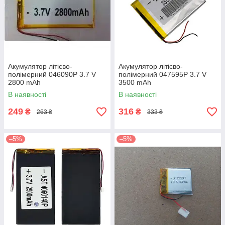
Акумулятор літієво-
Акумулятор літієво-
полімерний 046090P 3.7 V
полімерний 047595P 3.7 V
2800 mAh
3500 mAh
В наявності
В наявності
249
316
₴
₴
263 ₴
333 ₴
–5%
–5%