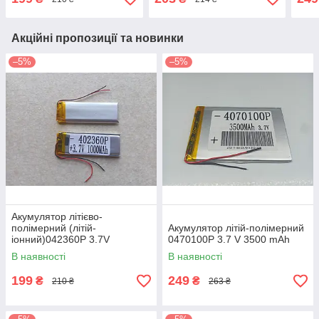
Акційні пропозиції та новинки
–5%
–5%
Акумулятор літієво-
полімерний (літій-
Акумулятор літій-полімерний
іонний)042360P 3.7V
0470100P 3.7 V 3500 mAh
1000mAh
В наявності
В наявності
199
249
₴
₴
210 ₴
263 ₴