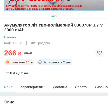
Акумулятор літієво-полімерний 036070P 3.7 V
2000 mAh
В наявності
Код: 036070
Опт і роздріб
266
₴
280 ₴
Економія
14 ₴
Залишилось
2 дні
210 ₴
від 3 шт.
Опис
Характеристики
Доставка
Оплата
Умови п
Опис