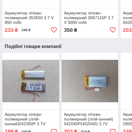
Акумулятор літієво-
Акумулятор літієво-
Акум
полімерний 353550 3.7 V
полімерний 3067116P 3.7
полі
850 mAh
V 3000 mAh
0420
450
233
350
203
₴
₴
245 ₴
Подібні товари компанії
Акумулятор літієво-
Акумулятор літієво-
Акум
полімерний (літій-
полімерний (літій-іонний)
полі
іонний)042360P 3.7V
042040P(402040) 3.7V
280
1000mAh
450mAh
199
203
249
₴
₴
210 ₴
214 ₴