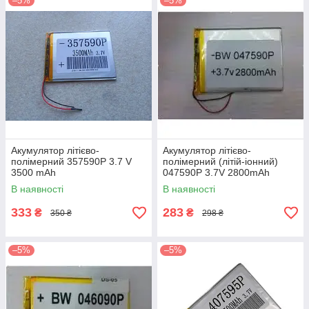
–5%
–5%
Акумулятор літієво-
Акумулятор літієво-
полімерний 357590P 3.7 V
полімерний (літій-іонний)
3500 mAh
047590P 3.7V 2800mAh
В наявності
В наявності
333
283
₴
₴
350 ₴
298 ₴
–5%
–5%