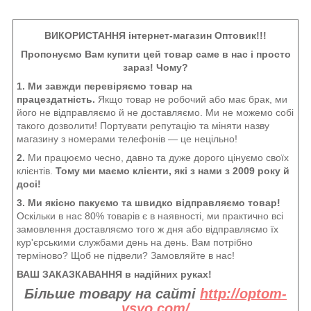
ВИКОРИСТАННЯ інтернет-магазин Оптовик!!!
Пропонуємо Вам купити цей товар саме в нас і просто
зараз! Чому?
1. Ми завжди перевіряємо товар на
працездатність.
Якщо товар не робочий або має брак, ми
його не відправляємо й не доставляємо. Ми не можемо собі
такого дозволити! Портувати репутацію та міняти назву
магазину з номерами телефонів — це нецільно!
2.
Ми працюємо чесно, давно та дуже дорого цінуємо своїх
клієнтів.
Тому ми маємо клієнти, які з нами з 2009 року й
досі!
3. Ми якісно пакуємо та швидко відправляємо товар!
Оскільки в нас 80% товарів є в наявності, ми практично всі
замовлення доставляємо того ж дня або відправляємо їх
кур'єрськими службами день на день. Вам потрібно
терміново? Щоб не підвели? Замовляйте в нас!
ВАШ ЗАКАЗКАВАННЯ в надійних руках!
Більше товару на сайті
http://optom-
vsyo.com/