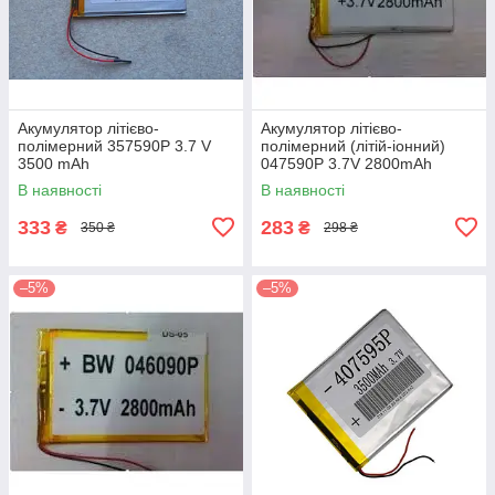
Акумулятор літієво-
Акумулятор літієво-
полімерний 357590P 3.7 V
полімерний (літій-іонний)
3500 mAh
047590P 3.7V 2800mAh
В наявності
В наявності
333
283
₴
₴
350 ₴
298 ₴
–5%
–5%