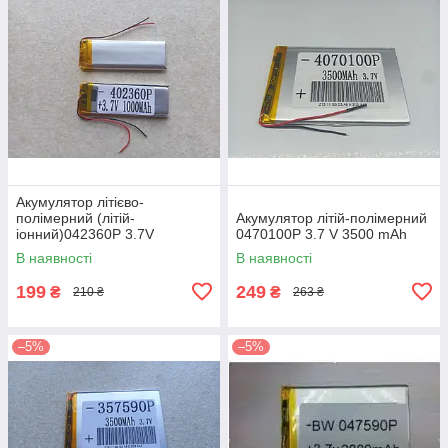
Акумулятор літієво-
полімерний (літій-
Акумулятор літій-полімерний
іонний)042360P 3.7V
0470100P 3.7 V 3500 mAh
1000mAh
В наявності
В наявності
199
249
₴
₴
210 ₴
263 ₴
–5%
–5%