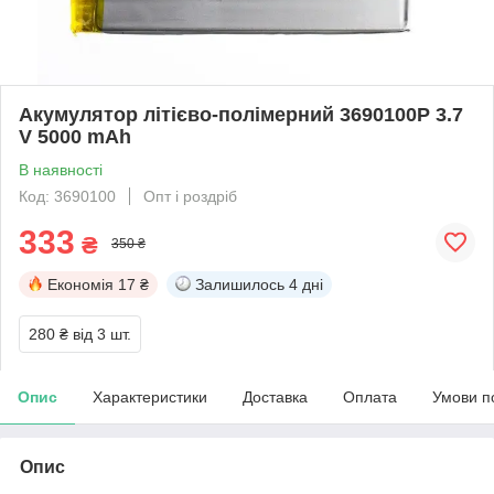
Акумулятор літієво-полімерний 3690100P 3.7
V 5000 mAh
В наявності
Код: 3690100
Опт і роздріб
333
₴
350 ₴
Економія
17 ₴
Залишилось
4 дні
280 ₴
від 3 шт.
Опис
Характеристики
Доставка
Оплата
Умови п
Опис