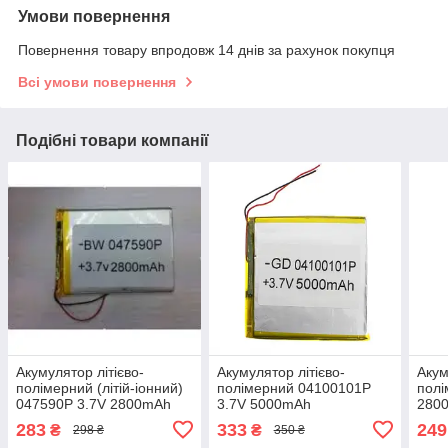
Умови повернення
Повернення товару впродовж 14 днів за рахунок покупця
Всі умови повернення
Подібні товари компанії
Акумулятор літієво-
Акумулятор літієво-
Акум
полімерний (літій-іонний)
полімерний 04100101P
полі
047590P 3.7V 2800mAh
3.7V 5000mAh
280
283
333
249
₴
₴
298 ₴
350 ₴