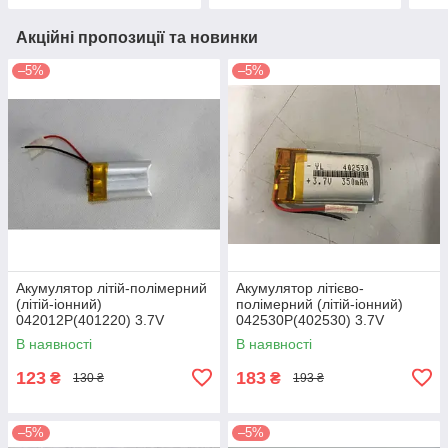
Акційні пропозиції та новинки
–5%
–5%
Акумулятор літій-полімерний
Акумулятор літієво-
(літій-іонний)
полімерний (літій-іонний)
042012P(401220) 3.7V
042530P(402530) 3.7V
150mAh
350mAh
В наявності
В наявності
123
183
₴
₴
130 ₴
193 ₴
–5%
–5%