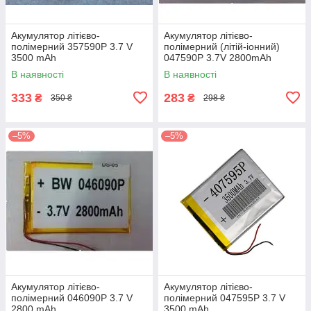
Акумулятор літієво-
Акумулятор літієво-
полімерний 357590P 3.7 V
полімерний (літій-іонний)
3500 mAh
047590P 3.7V 2800mAh
В наявності
В наявності
333
283
₴
₴
350 ₴
298 ₴
–5%
–5%
Акумулятор літієво-
Акумулятор літієво-
полімерний 046090P 3.7 V
полімерний 047595P 3.7 V
2800 mAh
3500 mAh