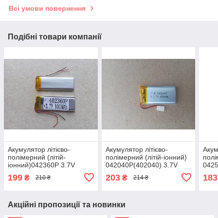
Всі умови повернення
Подібні товари компанії
Акумулятор літієво-
Акумулятор літієво-
Акум
полімерний (літій-
полімерний (літій-іонний)
полі
іонний)042360P 3.7V
042040P(402040) 3.7V
0425
1000mAh
450mAh
350
199
203
183
₴
₴
210 ₴
214 ₴
Акційні пропозиції та новинки