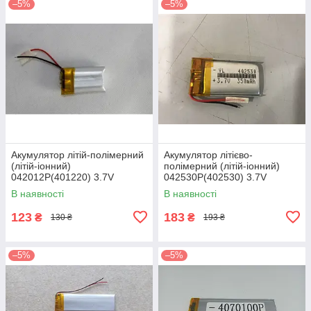
–5%
–5%
Акумулятор літій-полімерний
Акумулятор літієво-
(літій-іонний)
полімерний (літій-іонний)
042012P(401220) 3.7V
042530P(402530) 3.7V
150mAh
350mAh
В наявності
В наявності
123
183
₴
₴
130 ₴
193 ₴
–5%
–5%