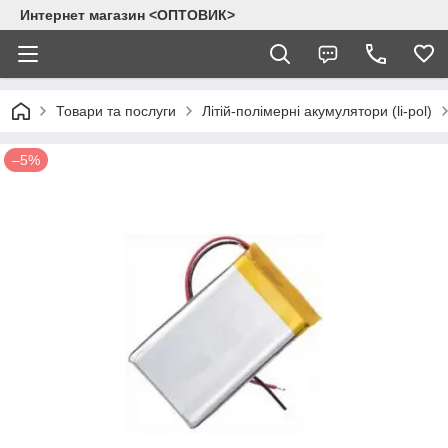
Интернет магазин <ОПТОВИК>
Товари та послуги
Літій-полімерні акумулятори (li-pol)
–5%