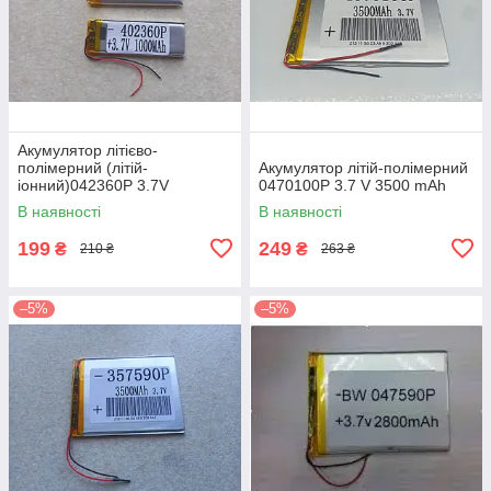
Акумулятор літієво-
полімерний (літій-
Акумулятор літій-полімерний
іонний)042360P 3.7V
0470100P 3.7 V 3500 mAh
1000mAh
В наявності
В наявності
199
249
₴
₴
210 ₴
263 ₴
–5%
–5%