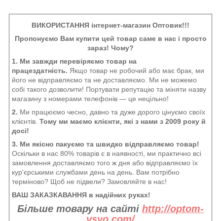
ВИКОРИСТАННЯ інтернет-магазин Оптовик!!!
Пропонуємо Вам купити цей товар саме в нас і просто
зараз! Чому?
1. Ми завжди перевіряємо товар на
працездатність.
Якщо товар не робочий або має брак, ми
його не відправляємо та не доставляємо. Ми не можемо
собі такого дозволити! Портувати репутацію та міняти назву
магазину з номерами телефонів — це нецільно!
2.
Ми працюємо чесно, давно та дуже дорого цінуємо своїх
клієнтів.
Тому ми маємо клієнти, які з нами з 2009 року й
досі!
3. Ми якісно пакуємо та швидко відправляємо товар!
Оскільки в нас 80% товарів є в наявності, ми практично всі
замовлення доставляємо того ж дня або відправляємо їх
кур'єрськими службами день на день. Вам потрібно
терміново? Щоб не підвели? Замовляйте в нас!
ВАШ ЗАКАЗКАВАННЯ в надійних руках!
Більше товару на сайті
http://optom-
vsyo.com/