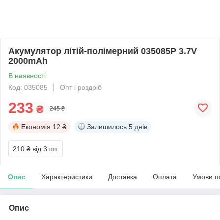
Акумулятор літій-полімерний 035085P 3.7V
2000mAh
В наявності
Код: 035085
Опт і роздріб
233
₴
245 ₴
Економія
12 ₴
Залишилось
5 днів
210 ₴
від 3 шт.
Опис
Характеристики
Доставка
Оплата
Умови п
Опис