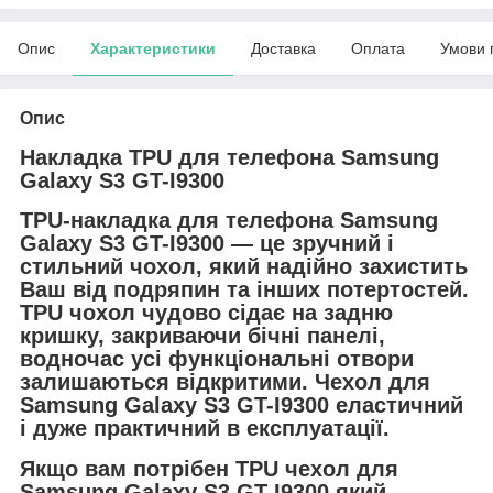
Опис
Характеристики
Доставка
Оплата
Умови 
Опис
Накладка TPU для телефона Samsung
Galaxy S3 GT-I9300
TPU-накладка для телефона
Samsung
Galaxy S3 GT-I9300 — це зручний і
стильний чохол, який надійно захистить
Ваш від подряпин та інших потертостей.
TPU чохол чудово сідає на задню
кришку, закриваючи бічні панелі,
водночас усі функціональні отвори
залишаються відкритими. Чехол для
Samsung Galaxy S3 GT-I9300 еластичний
і дуже практичний в експлуатації.
Якщо вам потрібен TPU чехол для
Samsung Galaxy S3 GT-I9300 який