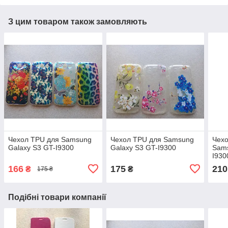
З цим товаром також замовляють
Чехол TPU для Samsung
Чехол TPU для Samsung
Чехо
Galaxy S3 GT-I9300
Galaxy S3 GT-I9300
Sams
I930
166
175
210
₴
₴
175 ₴
Подібні товари компанії