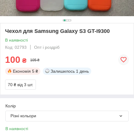
Чехол для Samsung Galaxy S3 GT-I9300
В наявності
Код: 02793
Опт і роздріб
100
₴
105 ₴
Економія
5 ₴
Залишилось
1 день
70 ₴
від 3 шт.
Колір
Різні кольори
В наявності