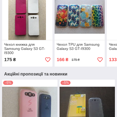
Чехол книжка для
Чехол TPU для Samsung
Чех
Samsung Galaxy S3 GT-
Galaxy S3 GT-I9300
Gala
I9300
175
166
133
₴
₴
175 ₴
Акційні пропозиції та новинки
–5%
–5%