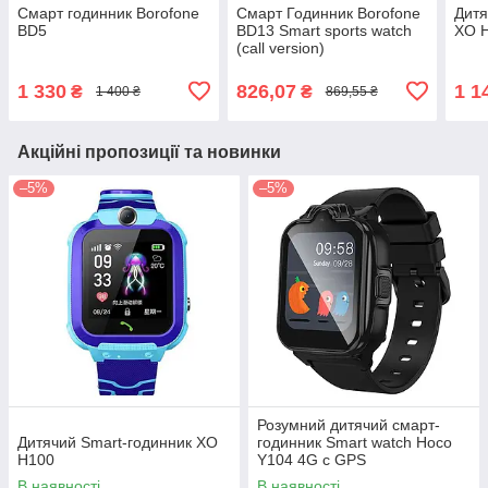
Смарт годинник Borofone
Смарт Годинник Borofone
Дитя
BD5
BD13 Smart sports watch
XO 
(call version)
1 330
826,07
1 1
₴
₴
1 400 ₴
869,55 ₴
Акційні пропозиції та новинки
–5%
–5%
Розумний дитячий смарт-
Дитячий Smart-годинник XO
годинник Smart watch Hoco
H100
Y104 4G c GPS
В наявності
В наявності