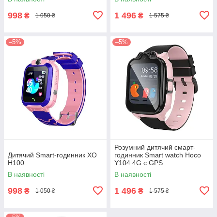
998
1 496
₴
₴
1 050 ₴
1 575 ₴
–5%
–5%
Розумний дитячий смарт-
Дитячий Smart-годинник XO
годинник Smart watch Hoco
H100
Y104 4G c GPS
В наявності
В наявності
998
1 496
₴
₴
1 050 ₴
1 575 ₴