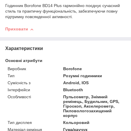
Годинник Borofone BD14 Plus гармонійно поєднує сучасний
стиль та практичну функціональність, забезпечуючи повну
підтримку повсякденної активності.
Приховати
Характеристики
Основні атрибути
Виробник
Borofone
Тип
Розумні годинники
Сумісність з
Android, IOS
Інтерфейси
Bluetooth
Особливості
Пульсометр, Знімний
ремінець, Будильник, GPS,
Гіроскоп, Акселерометр,
Пиловологозахищений
корпус
Тип дисплея
Кольоровий
Матеріал ремінця
Гума/каучук