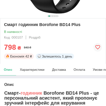
Смарт годинник Borofone BD14 Plus
В наявності
Код: 000107
Роздріб
798
₴
840 ₴
Економія
42 ₴
Залишилось
1 день
Опис
Характеристики
Доставка
Оплата
Умови п
Опис
Смарт-
годинник
Borofone BD14 Plus - це
персональний асистент, який пропонує
зручний інтерфейс для керування