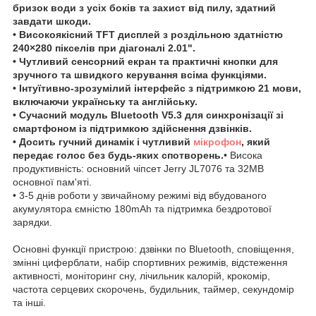
бризок води з усіх боків та захист від пилу, здатний
завдати шкоди.
• Високоякісний TFT дисплей з роздільною здатністю
240×280 пікселів при діагоналі 2.01".
• Чутливий сенсорний екран та практичні кнопки для
зручного та швидкого керування всіма функціями.
• Інтуїтивно-зрозумілий інтерфейс з підтримкою 21 мови,
включаючи українську та англійську.
• Сучасний модуль Bluetooth V5.3 для синхронізації зі
смартфоном із підтримкою здійснення дзвінків.
• Досить гучний динамік і чутливий
мікрофон
, який
передає голос без будь-яких спотворень.
• Висока
продуктивність: основний чіпсет Jerry JL7076 та 32MB
основної пам'яті.
• 3-5 днів роботи у звичайному режимі від вбудованого
акумулятора ємністю 180mAh та підтримка бездротової
зарядки.
Основні функції пристрою: дзвінки по Bluetooth, сповіщення,
змінні циферблати, набір спортивних режимів, відстеження
активності, моніторинг сну, лічильник калорій, крокомір,
частота серцевих скорочень, будильник, таймер, секундомір
та інші.