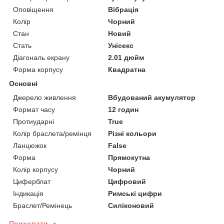
Оповіщення
Вібрація
Колір
Чорний
Стан
Новий
Стать
Унісекс
Діагональ екрану
2.01 дюйм
Форма корпусу
Квадратна
Основні
Джерело живлення
Вбудований акумулятор
Формат часу
12 годин
Протиударні
True
Колір браслета/ремінця
Різні кольори
Ланцюжок
False
Форма
Прямокутна
Колір корпусу
Чорний
Циферблат
Цифровий
Індикація
Римські цифри
Браслет/Ремінець
Силіконовий
Приховати