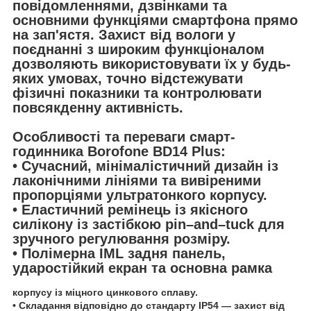
повідомленнями, дзвінками та
основними функціями смартфона прямо
на зап'ястя. Захист від вологи у
поєднанні з широким функціоналом
дозволяють використовувати їх у будь-
яких умовах, точно відстежувати
фізичні показники та контролювати
повсякденну активність.
Особливості та переваги смарт-
годинника Borofone BD14 Plus:
• Сучасний, мінімалістичний дизайн із
лаконічними лініями та вивіреними
пропорціями ультратонкого корпусу.
• Еластичний ремінець із якісного
силікону із застібкою pin–and–tuck для
зручного регулювання розміру.
• Полімерна IML задня панель,
ударостійкий екран та основна рамка
корпусу із міцного цинкового сплаву.
• Складання відповідно до стандарту IP54 — захист від