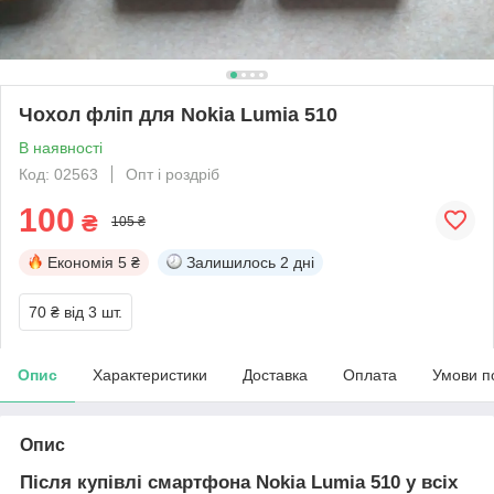
Чохол фліп для Nokia Lumia 510
В наявності
Код: 02563
Опт і роздріб
100
₴
105 ₴
Економія
5 ₴
Залишилось
2 дні
70 ₴
від 3 шт.
Опис
Характеристики
Доставка
Оплата
Умови п
Опис
Після купівлі смартфона Nokia Lumia 510 у всіх