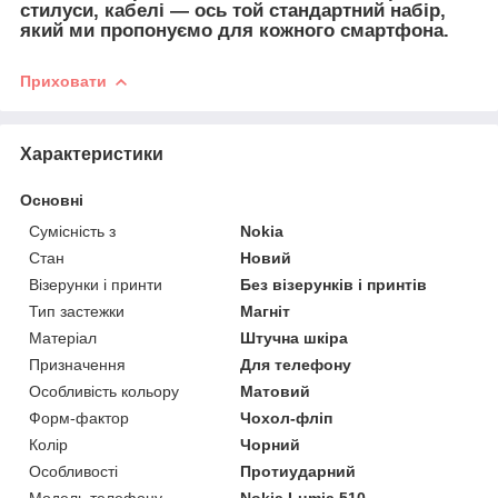
стилуси, кабелі — ось той стандартний набір,
який ми пропонуємо для кожного смартфона.
Приховати
Характеристики
Основні
Сумісність з
Nokia
Стан
Новий
Візерунки і принти
Без візерунків і принтів
Тип застежки
Магніт
Матеріал
Штучна шкіра
Призначення
Для телефону
Особливість кольору
Матовий
Форм-фактор
Чохол-фліп
Колір
Чорний
Особливості
Протиударний
Модель телефону
Nokia Lumia 510