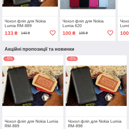
Чохол фліп для Nokia
Чохол фліп для Nokia
Чохо
Lumia RM-889
Lumia 620
Lumi
133
100
100
₴
₴
140 ₴
105 ₴
Акційні пропозиції та новинки
–5%
–5%
Чохол фліп для Nokia Lumia
Чохол фліп для Nokia Lumia
RM-889
RM-898