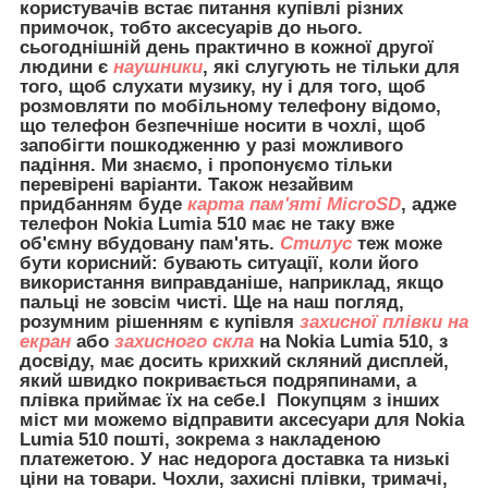
користувачів встає питання купівлі різних
примочок, тобто аксесуарів до нього.
сьогоднішній день практично в кожної другої
людини є
наушники
, які слугують не тільки для
того, щоб слухати музику, ну і для того, щоб
розмовляти по мобільному телефону відомо,
що телефон безпечніше носити в чохлі, щоб
запобігти пошкодженню у разі можливого
падіння. Ми знаємо, і пропонуємо тільки
перевірені варіанти. Також незайвим
придбанням буде
карта пам'яті MicroSD
, адже
телефон Nokia Lumia 510 має не таку вже
об'ємну вбудовану пам'ять.
Стилус
теж може
бути корисний: бувають ситуації, коли його
використання виправданіше, наприклад, якщо
пальці не зовсім чисті. Ще на наш погляд,
розумним рішенням є купівля
захисної плівки на
екран
або
захисного скла
на Nokia Lumia 510, з
досвіду, має досить крихкий скляний дисплей,
який швидко покривається подряпинами, а
плівка приймає їх на себе.І Покупцям з інших
міст ми можемо відправити
аксесуари для
Nokia
Lumia 510 пошті, зокрема з накладеною
платежетою. У нас недорога доставка та низькі
ціни на товари. Чохли, захисні плівки, тримачі,