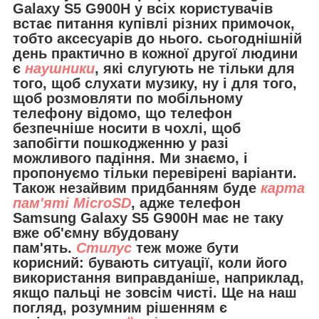
Galaxy S5 G900H у всіх користувачів
встає питання купівлі різних примочок,
тобто аксесуарів до нього. сьогоднішній
день практично в кожної другої людини
є
наушники
, які слугують не тільки для
того, щоб слухати музику, ну і для того,
щоб розмовляти по мобільному
телефону відомо, що телефон
безпечніше носити в чохлі, щоб
запобігти пошкодженню у разі
можливого падіння. Ми знаємо, і
пропонуємо тільки перевірені варіанти.
Також незайвим придбанням буде
карта
пам'яті MicroSD
, адже телефон
Samsung Galaxy S5 G900H має не таку
вже об'ємну вбудовану
пам'ять.
Стилус
теж може бути
корисний: бувають ситуації, коли його
використання виправданіше, наприклад,
якщо пальці не зовсім чисті. Ще на наш
погляд, розумним рішенням є