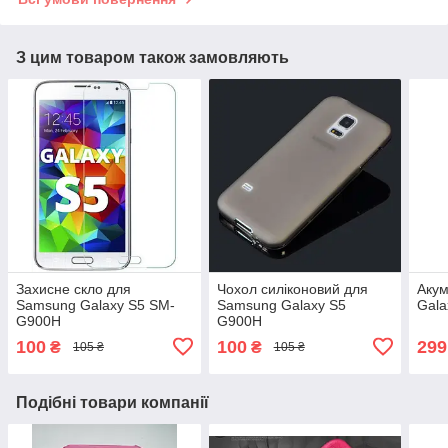
З цим товаром також замовляють
Захисне скло для
Чохол силіконовий для
Акум
Samsung Galaxy S5 SM-
Samsung Galaxy S5
Gal
G900H
G900H
100
100
299
₴
₴
105 ₴
105 ₴
Подібні товари компанії