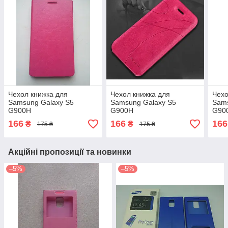
Чехол книжка для
Чехол книжка для
Чехо
Samsung Galaxy S5
Samsung Galaxy S5
Sams
G900H
G900H
G90
166
166
166
₴
₴
175 ₴
175 ₴
Акційні пропозиції та новинки
–5%
–5%