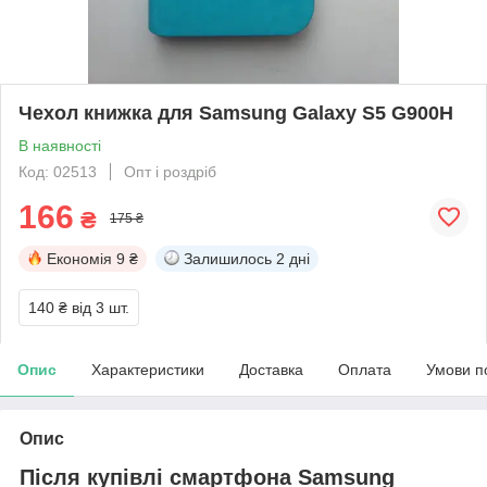
Чехол книжка для Samsung Galaxy S5 G900H
В наявності
Код: 02513
Опт і роздріб
166
₴
175 ₴
Економія
9 ₴
Залишилось
2 дні
140 ₴
від 3 шт.
Опис
Характеристики
Доставка
Оплата
Умови п
Опис
Після купівлі смартфона Samsung