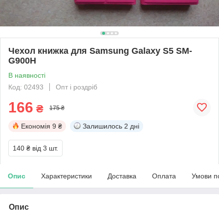
Чехол книжка для Samsung Galaxy S5 SM-
G900H
В наявності
Код: 02493
Опт і роздріб
166
₴
175 ₴
Економія
9 ₴
Залишилось
2 дні
140 ₴
від 3 шт.
Опис
Характеристики
Доставка
Оплата
Умови п
Опис