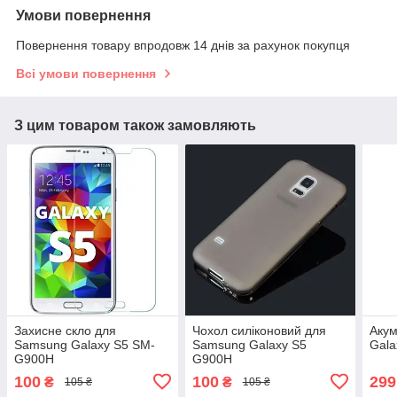
Умови повернення
Повернення товару впродовж 14 днів за рахунок покупця
Всі умови повернення
З цим товаром також замовляють
Захисне скло для
Чохол силіконовий для
Акум
Samsung Galaxy S5 SM-
Samsung Galaxy S5
Gal
G900H
G900H
100
100
299
₴
₴
105 ₴
105 ₴