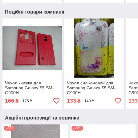
Подібні товари компанії
Чехол книжка для
Чохол силіконовий для
Чохо
Samsung Galaxy S5 SM-
Samsung Galaxy S5 SM-
Sams
G900H
G900H
G90
166
133
133
₴
₴
175 ₴
140 ₴
Акційні пропозиції та новинки
–5%
–5%