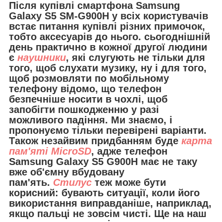
Після купівлі смартфона Samsung
Galaxy S5 SM-G900H у всіх користувачів
встає питання купівлі різних примочок,
тобто аксесуарів до нього. сьогоднішній
день практично в кожної другої людини
є
наушники
, які слугують не тільки для
того, щоб слухати музику, ну і для того,
щоб розмовляти по мобільному
телефону відомо, що телефон
безпечніше носити в чохлі, щоб
запобігти пошкодженню у разі
можливого падіння. Ми знаємо, і
пропонуємо тільки перевірені варіанти.
Також незайвим придбанням буде
карта
пам'яті MicroSD
, адже телефон
Samsung Galaxy S5 G900H має не таку
вже об'ємну вбудовану
пам'ять.
Стилус
теж може бути
корисний: бувають ситуації, коли його
використання виправданіше, наприклад,
якщо пальці не зовсім чисті. Ще на наш