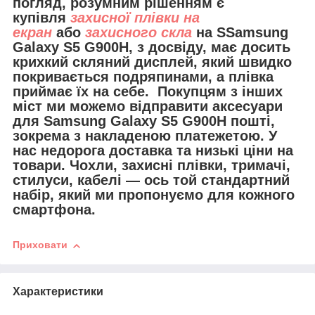
погляд, розумним рішенням є
купівля
захисної плівки на
екран
або
захисного скла
на SSamsung
Galaxy S5 G900H, з досвіду, має досить
крихкий скляний дисплей, який швидко
покривається подряпинами, а плівка
приймає їх на себе. Покупцям з інших
міст ми можемо відправити
аксесуари
для
Samsung Galaxy S5 G900H пошті,
зокрема з накладеною платежетою. У
нас недорога доставка та низькі ціни на
товари. Чохли, захисні плівки, тримачі,
стилуси, кабелі — ось той стандартний
набір, який ми пропонуємо для кожного
смартфона.
Приховати
Характеристики