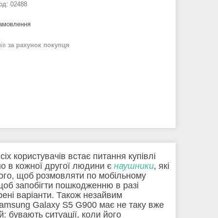
од:
02488
замовлення
нів
за рахунок покупця
х користувачів встає питання купівлі
но в кожної другої людини є
наушники
, які
 того, щоб розмовляти по мобільному
щоб запобігти пошкодженню в разі
рені варіанти. Також незайвим
amsung Galaxy S5 G900 має не таку вже
: бувають ситуації, коли його