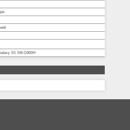
ори
ний
alaxy S5 SM-G900H