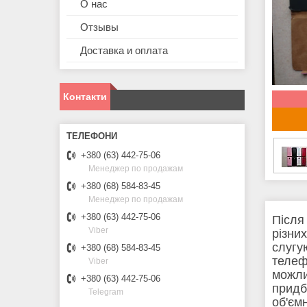
О нас
Отзывы
Доставка и оплата
Контакти
+380 (63) 442-75-06
Менеджер по продажам
+380 (68) 584-83-45
Менеджер по продажам
+380 (63) 442-75-06
Після
Viber
різни
слугу
+380 (68) 584-83-45
телеф
Viber
можли
+380 (63) 442-75-06
придб
Telegram
об'єм