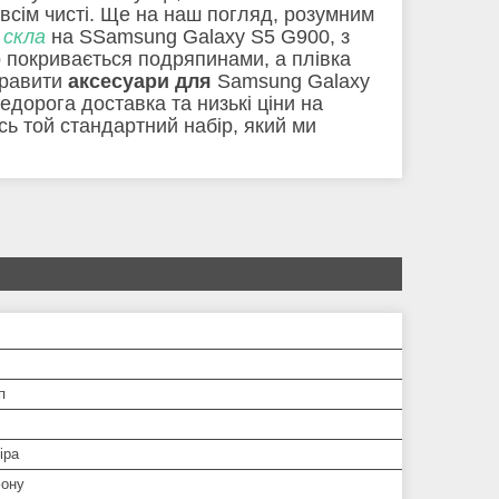
всім чисті. Ще на наш погляд, розумним
 скла
на SSamsung Galaxy S5 G900, з
о покривається подряпинами, а плівка
правити
аксесуари для
Samsung Galaxy
дорога доставка та низькі ціни на
ось той стандартний набір, який ми
п
іра
ону