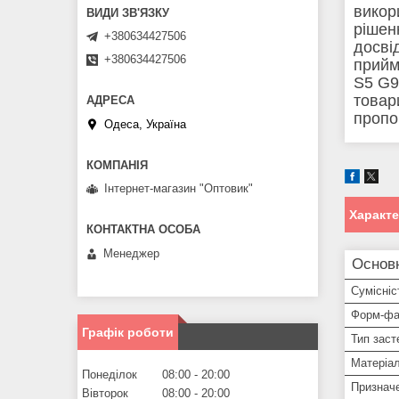
викор
рішен
+380634427506
досві
+380634427506
прийм
S5 G9
товар
пропо
Одеса, Україна
Інтернет-магазин "Оптовик"
Характ
Менеджер
Основ
Сумісніс
Форм-фа
Графік роботи
Тип заст
Матеріа
Понеділок
08:00
20:00
Признач
Вівторок
08:00
20:00