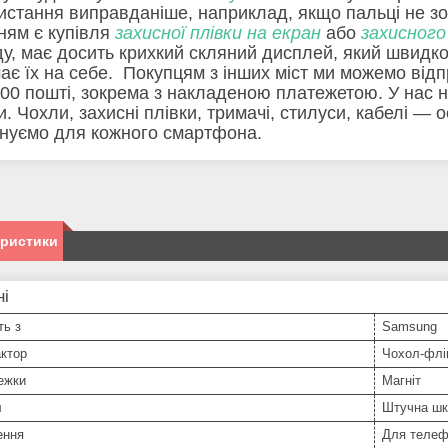
истання виправданіше, наприклад, якщо пальці не зо
ням є купівля
захисної плівки на екран
або
захисного
ду, має досить крихкий скляний дисплей, який швидк
ає їх на себе. Покупцям з інших міст ми можемо від
00 пошті, зокрема з накладеною платежетою. У нас не
и. Чохли, захисні плівки, тримачі, стилуси, кабелі — 
нуємо для кожного смартфона.
еристики
ні
ть з
Samsung
ктор
Чохол-флі
ежки
Магніт
л
Штучна шк
ення
Для телеф