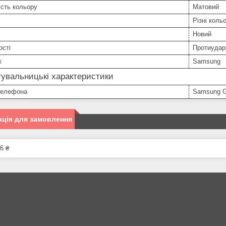
сть кольору
Матовий
Різні коль
Новий
ості
Протиудар
к
Samsung
увальницькі характеристики
телефона
Samsung G
ція для замовлення
6 ₴