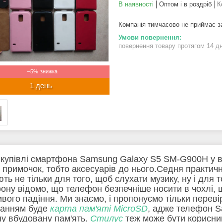
В наявності
Оптом і в роздріб
К
Компанія тимчасово не приймає 
повернення товару протягом 14 д
–5%
1 день
 купівлі смартфона Samsung Galaxy S5 SM-G900H у всі
х примочок, тобто аксесуарів до нього.Седня практич
ють не тільки для того, щоб слухати музику, ну і для
ону відомо, що телефон безпечніше носити в чохлі, 
вого падіння. Ми знаємо, і пропонуємо тільки переві
анням буде
карта пам'яті MicroSD
, адже телефон S
ну вбудовану пам'ять.
Стилус
теж може бути корисний