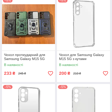
–5%
–5%
Чохол протиударний для
Чохол для Samsung Galaxy
Samsung Galaxy M15 5G
M15 5G з кутами
В наявності
В наявності
233
200
₴
₴
245 ₴
210 ₴
–5%
–5%