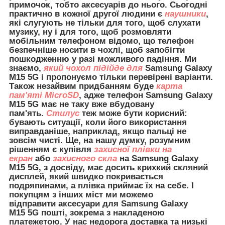
примочок, тобто аксесуарів до нього. Сьогодні
практично в кожної другої людини є
наушники
,
які слугують не тільки для того, щоб слухати
музику, ну і для того, щоб розмовляти
мобільним телефоном відомо, що телефон
безпечніше носити в чохлі, щоб запобігти
пошкодженню у разі можливого падіння. Ми
знаємо,
який чохол підійде для
Samsung Galaxy
M15 5G і пропонуємо тільки перевірені варіанти.
Також незайвим придбанням буде
карта
пам'яті MicroSD
, адже телефон Samsung Galaxy
M15 5G має не таку вже вбудовану
пам'ять.
Стилус
теж може бути корисний:
бувають ситуації, коли його використання
виправданіше, наприклад, якщо пальці не
зовсім чисті. Ще, на нашу думку, розумним
рішенням є купівля
захисної плівки на
екран
або
захисного скла
на Samsung Galaxy
M15 5G, з досвіду, має досить крихкий скляний
дисплей, який швидко покривається
подряпинами, а плівка приймає їх на себе. І
покупцям з інших міст ми можемо
відправити
аксесуари для
Samsung Galaxy
M15 5G пошті, зокрема з накладеною
платежетою. У нас недорога доставка та низькі