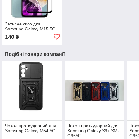
Захисне скло для
Samsung Galaxy M15 5G
140
₴
Подібні товари компанії
Чохол протиударний для
Чохол протиударний для
Чохо
Samsung Galaxy M54 5G
Samsung Galaxy S9+ SM-
Sams
G965F
G96