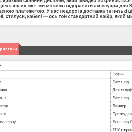
 крихкий скляний дисплей, який швидко покривається п
цям з інших міст ми можемо відправити
аксесуари для
S
еною платежетою. У нас недорога доставка та низькі цін
чі, стилуси, кабелі — ось той стандартний набір, який
еристики
ні
Новий
к
Samsung
ення
Для телеф
ть з
Samsung
ктор
Бампер
ості
Протиудар
телефону
Samsung G
л
ТПУ (терм