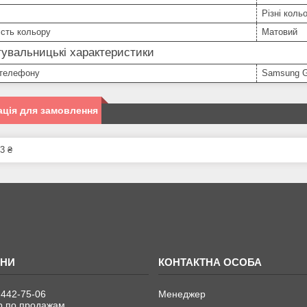
Різні коль
сть кольору
Матовий
увальницькі характеристики
телефону
Samsung G
ція для замовлення
3 ₴
 442-75-06
Менеджер
 по продажам