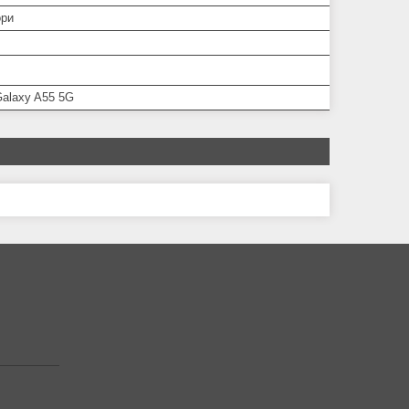
ори
alaxy A55 5G