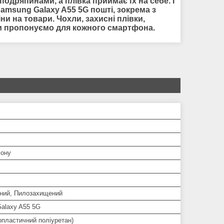
одряпинами, а плівка приймає їх на себе. І
amsung Galaxy A55 5G пошті, зокрема з
и на товари. Чохли, захисні плівки,
 ми пропонуємо для кожного смартфона.
ону
ний, Пилозахищений
alaxy A55 5G
опластичний поліуретан)