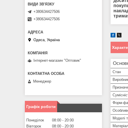
досить
покуп
наклад
+380634427506
трима
+380634427506
Одеса, Україна
Характ
Інтернет-магазин "Оптовик"
Основ
Стан
Виробни
Менеджер
Признач
Сумісніс
Форм-фа
Графік роботи
Особлив
Моделі 
Понеділок
08:00
20:00
Матеріа
Вівторок
08:00
20:00