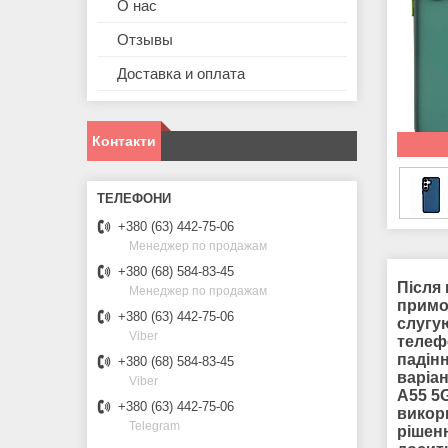
О нас
Отзывы
Доставка и оплата
Контакти
+380 (63) 442-75-06
Менеджер по продажам
+380 (68) 584-83-45
Після 
Менеджер по продажам
примоч
+380 (63) 442-75-06
слугую
Viber
телеф
падін
+380 (68) 584-83-45
варіа
Viber
A55 5
+380 (63) 442-75-06
викор
Telegram
рішен