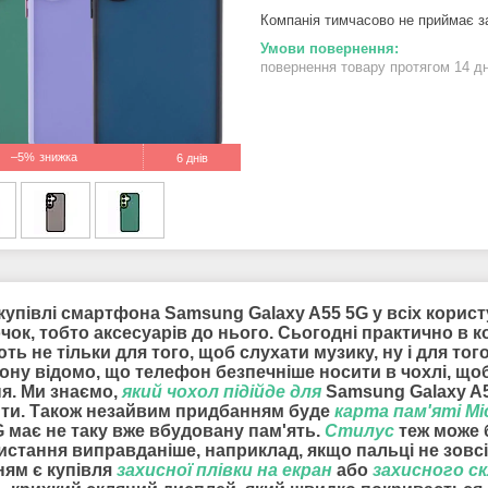
Компанія тимчасово не приймає 
повернення товару протягом 14 д
–5%
6 днів
купівлі смартфона Samsung Galaxy A55 5G у всіх користу
ок, тобто аксесуарів до нього. Сьогодні практично в 
ть не тільки для того, щоб слухати музику, ну і для т
ону відомо, що телефон безпечніше носити в чохлі, що
ня. Ми знаємо,
який чохол підійде для
Samsung Galaxy A5
нти. Також незайвим придбанням буде
карта пам'яті Mi
G має не таку вже вбудовану пам'ять.
Стилус
теж може б
истання виправданіше, наприклад, якщо пальці не зовсі
ням є купівля
захисної плівки на екран
або
захисного с