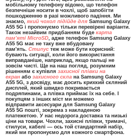
мобільному телефону відомо, що телефон
безпечніше носити в чохлі, щоб запобігти
пошкодженню в разі можливого падіння. Ми
знаємо,
який чохол підійде для
Samsung Galaxy
A55 5G і пропонуємо тільки перевірені варіанти.
Також незайвим придбанням буде
карта
пам'яті MicroSD
, адже телефон Samsung Galaxy
A55 5G має не таку вже вбудовану
пам'ять.
Стилус
теж може бути корисний:
бувають ситуації, коли його використання
виправданіше, наприклад, якщо пальці не
зовсім чисті. Ще на наш погляд, розумним
рішенням є купівля
захисної плівки на
екран
або
захисного скла
на Samsung Galaxy
A55 5G, з досвіду, має досить крихкий скляний
дисплей, який швидко покривається
подряпинами, а плівка приймає їх на себе. І
покупцям з інших міст ми можемо
відправити
аксесуари для
Samsung Galaxy
A55 5G пошті, зокрема з накладеною
платежетою. У нас недорога доставка та низькі
ціни на товари. Чохли, захисні плівки, тримачі,
стилуси, кабелі — ось той стандартний набір,
який ми пропонуємо для кожного смартфона.