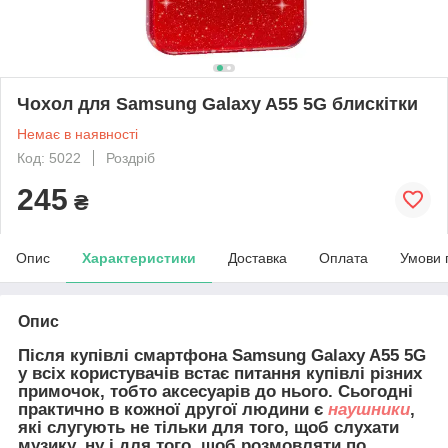
Чохол для Samsung Galaxy A55 5G блискітки
Немає в наявності
Код: 5022
Роздріб
245
₴
Опис
Характеристики
Доставка
Оплата
Умови 
Опис
Після купівлі смартфона Samsung Galaxy A55 5G
у всіх користувачів встає питання купівлі різних
примочок, тобто аксесуарів до нього. Сьогодні
практично в кожної другої людини є
наушники
,
які слугують не тільки для того, щоб слухати
музику, ну і для того, щоб розмовляти по