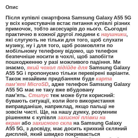
Опис
Після купівлі смартфона Samsung Galaxy A55 5G
у всіх користувачів встає питання купівлі різних
примочок, тобто аксесуарів до нього. Сьогодні
практично в кожної другої людини є
наушники
,
які слугують не тільки для того, щоб слухати
музику, ну і для того, щоб розмовляти по
мобільному телефону відомо, що телефон
безпечніше носити в чохлі, щоб запобігти
пошкодженню у разі можливого падіння. Ми
знаємо,
який чохол підійде для
Samsung Galaxy
A55 5G і пропонуємо тільки перевірені варіанти.
Також незайвим придбанням буде
карта
пам'яті MicroSD
, адже телефон Samsung Galaxy
A55 5G має не таку вже вбудовану
пам'ять.
Стилус
теж може бути корисний:
бувають ситуації, коли його використання
виправданіше, наприклад, якщо пальці не
зовсім чисті. Ще, на нашу думку, розумним
рішенням є купівля
захисної плівки на
екран
або
захисного скла
на Samsung Galaxy
A55 5G, з досвіду, має досить крихкий скляний
дисплей, який швидко покривається