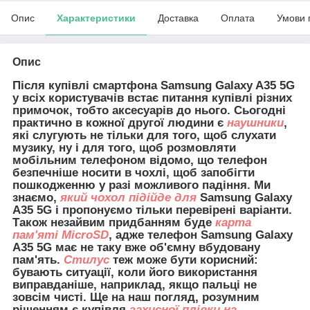
Опис
Характеристики
Доставка
Оплата
Умови 
Опис
Після купівлі смартфона Samsung Galaxy A35 5G
у всіх користувачів встає питання купівлі різних
примочок, тобто аксесуарів до нього. Сьогодні
практично в кожної другої людини є
наушники
,
які слугують не тільки для того, щоб слухати
музику, ну і для того, щоб розмовляти
мобільним телефоном відомо, що телефон
безпечніше носити в чохлі, щоб запобігти
пошкодженню у разі можливого падіння. Ми
знаємо,
який чохол підійде для
Samsung Galaxy
A35 5G і пропонуємо тільки перевірені варіанти.
Також незайвим придбанням буде
карта
пам'яті MicroSD
, адже телефон Samsung Galaxy
A35 5G має не таку вже об'ємну вбудовану
пам'ять.
Стилус
теж може бути корисний:
бувають ситуації, коли його використання
виправданіше, наприклад, якщо пальці не
зовсім чисті. Ще на наш погляд, розумним
рішенням є купівля
захисної плівки на