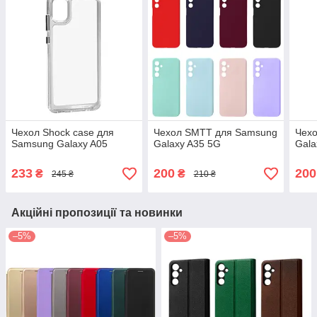
Чехол Shock case для
Чехол SMTT для Samsung
Чех
Samsung Galaxy A05
Galaxy A35 5G
Gala
233
200
200
₴
₴
245 ₴
210 ₴
Акційні пропозиції та новинки
–5%
–5%