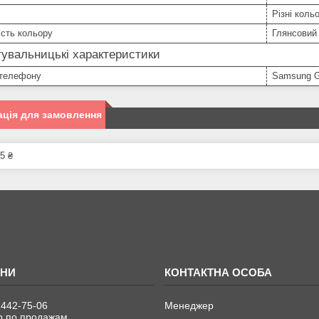
Різні коль
сть кольору
Глянсовий
увальницькі характеристики
телефону
Samsung G
ція для замовлення
5 ₴
 442-75-06
Менеджер
 по продажам