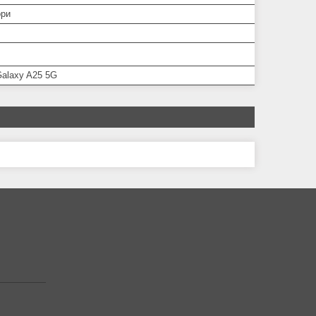
ори
alaxy A25 5G