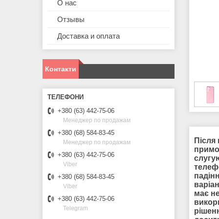
О нас
Отзывы
Доставка и оплата
Контакти
+380 (63) 442-75-06
Менеджер по продажам
+380 (68) 584-83-45
Після 
Менеджер по продажам
примоч
+380 (63) 442-75-06
слугую
Viber
телеф
падін
+380 (68) 584-83-45
варіа
Viber
має н
+380 (63) 442-75-06
викор
Telegram
рішен