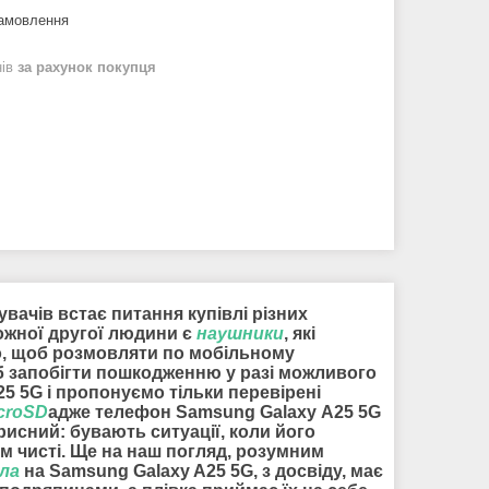
замовлення
нів
за рахунок покупця
вачів встає питання купівлі різних
кожної другої людини є
наушники
, які
ого, щоб розмовляти по мобільному
б запобігти пошкодженню у разі можливого
5 5G і пропонуємо тільки перевірені
croSD
адже телефон Samsung Galaxy A25 5G
исний: бувають ситуації, коли його
м чисті. Ще на наш погляд, розумним
кла
на Samsung Galaxy A25 5G, з досвіду, має