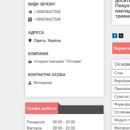
досит
Покуп
наклад
+380634427506
трима
+380634427506
Одеса, Україна
Характ
Інтернет-магазин "Оптовик"
Основ
Стан
Виробни
Менеджер
Признач
Сумісніс
Форм-фа
Графік роботи
Особлив
Моделі 
Понеділок
08:00
20:00
Матеріа
Вівторок
08:00
20:00