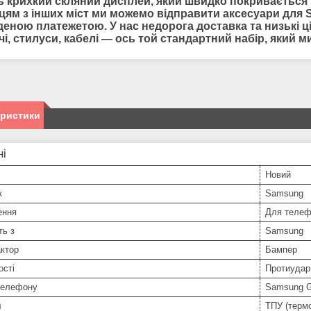
ь крихкий скляний дисплей, який швидко покривається п
цям з інших міст ми можемо відправити
аксесуари для
еною платежетою. У нас недорога доставка та низькі цін
чі, стилуси, кабелі — ось той стандартний набір, який
еристики
ні
Новий
к
Samsung
ення
Для телеф
ть з
Samsung
ктор
Бампер
ості
Протиудар
телефону
Samsung G
л
ТПУ (терм