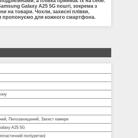
одряпинами, а плівка приймає їх на себе.
Samsung Galaxy A25 5G пошті, зокрема з
и на товари. Чохли, захисні плівки,
 ми пропонуємо для кожного смартфона.
ону
ний, Пилозахищений, Захист камери
alaxy A25 5G
опластичний поліуретан)