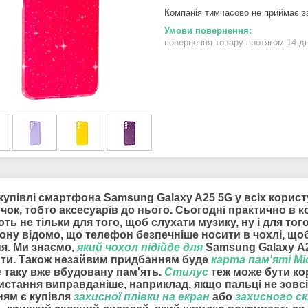
Компанія тимчасово не приймає 
повернення товару протягом 14 д
купівлі смартфона Samsung Galaxy A25 5G у всіх користу
ок, тобто аксесуарів до нього. Сьогодні практично в 
ть не тільки для того, щоб слухати музику, ну і для т
ону відомо, що телефон безпечніше носити в чохлі, що
ня. Ми знаємо,
який чохол підійде для
Samsung Galaxy A2
нти. Також незайвим придбанням буде
карта пам'яті Mi
е таку вже вбудовану пам'ять.
Стилус
теж може бути кор
истання виправданіше, наприклад, якщо пальці не зовсі
ням є купівля
захисної плівки на екран
або
захисного с