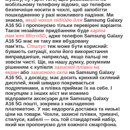
мобільному телефону відомо, що телефон
безпечніше носити в чохлі, щоб запобігти
пошкодженню у разі можливого падіння. Ми
знаємо,
який чохол підійде для
Samsung Galaxy
A16 5G і пропонуємо тільки перевірені варіанти.
Також незайвим придбанням буде
карта
пам'яті MicroSD
, адже телефон Samsung Galaxy
A16 5G має не таку вже вбудовану
пам'ять.
Стилус
теж може бути корисний:
бувають ситуації, коли його використання
виправданіше, наприклад, якщо пальці не
зовсім чисті. Ще, на нашу думку, розумним
рішенням є купівля
захисної плівки на
екран
або
захисного скла
на Samsung Galaxy
A16 5G, з досвіду, має досить крихкий скляний
дисплей, який швидко покривається
подряпинами, а плівка приймає їх на себе. І
покупцям з інших міст ми можемо
відправити
аксесуари для
Samsung Galaxy
A16 5G пошті, зокрема з накладеною
платежетою. У нас недорога доставка та низькі
ціни на товари. Чохли, захисні плівки, тримачі,
стилуси, кабелі — ось той стандартний набір,
який ми пропонуємо для кожного смартфона.