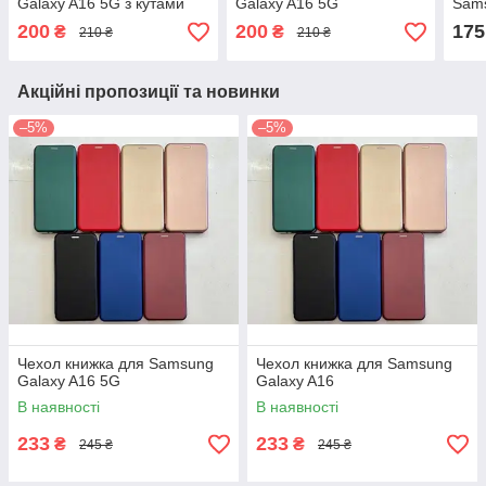
Galaxy A16 5G з кутами
Galaxy A16 5G
Sams
200
200
175
₴
₴
210 ₴
210 ₴
Акційні пропозиції та новинки
–5%
–5%
Чехол книжка для Samsung
Чехол книжка для Samsung
Galaxy A16 5G
Galaxy A16
В наявності
В наявності
233
233
₴
₴
245 ₴
245 ₴