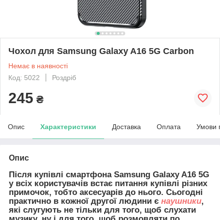
Чохол для Samsung Galaxy A16 5G Carbon
Немає в наявності
Код: 5022
Роздріб
245
₴
Опис
Характеристики
Доставка
Оплата
Умови 
Опис
Після купівлі смартфона Samsung Galaxy A16 5G
у всіх користувачів встає питання купівлі різних
примочок, тобто аксесуарів до нього. Сьогодні
практично в кожної другої людини є
наушники
,
які слугують не тільки для того, щоб слухати
музику, ну і для того, щоб розмовляти по