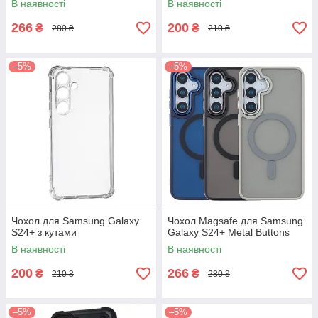
В наявності
В наявності
266
200
₴
₴
280 ₴
210 ₴
–5%
–5%
Чохол для Samsung Galaxy
Чохол Magsafe для Samsung
S24+ з кутами
Galaxy S24+ Metal Buttons
В наявності
В наявності
200
266
₴
₴
210 ₴
280 ₴
–5%
–5%