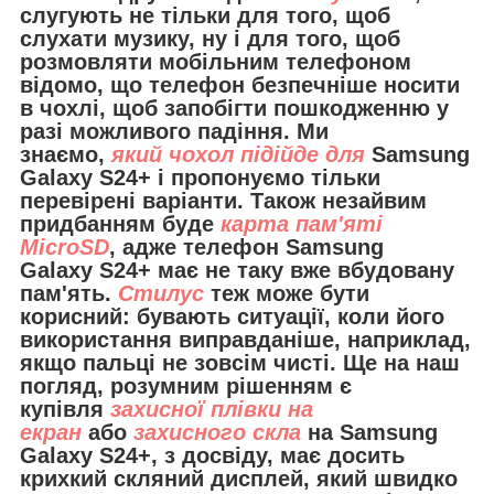
слугують не тільки для того, щоб
слухати музику, ну і для того, щоб
розмовляти мобільним телефоном
відомо, що телефон безпечніше носити
в чохлі, щоб запобігти пошкодженню у
разі можливого падіння. Ми
знаємо,
який чохол підійде для
Samsung
Galaxy S24+ і пропонуємо тільки
перевірені варіанти. Також незайвим
придбанням буде
карта пам'яті
MicroSD
, адже телефон Samsung
Galaxy S24+ має не таку вже вбудовану
пам'ять.
Стилус
теж може бути
корисний: бувають ситуації, коли його
використання виправданіше, наприклад,
якщо пальці не зовсім чисті. Ще на наш
погляд, розумним рішенням є
купівля
захисної плівки на
екран
або
захисного скла
на Samsung
Galaxy S24+, з досвіду, має досить
крихкий скляний дисплей, який швидко