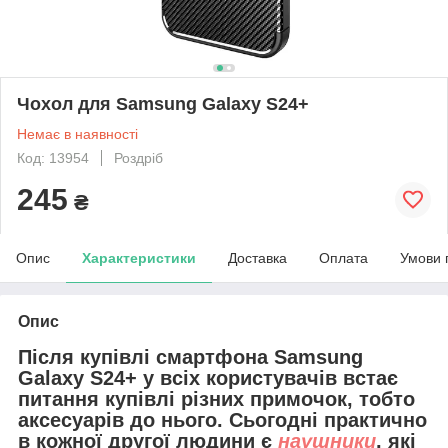
Чохол для Samsung Galaxy S24+
Немає в наявності
Код: 13954
Роздріб
245
₴
Опис
Характеристики
Доставка
Оплата
Умови 
Опис
Після купівлі смартфона Samsung
Galaxy S24+ у всіх користувачів встає
питання купівлі різних примочок, тобто
аксесуарів до нього. Сьогодні практично
в кожної другої людини є
наушники
, які