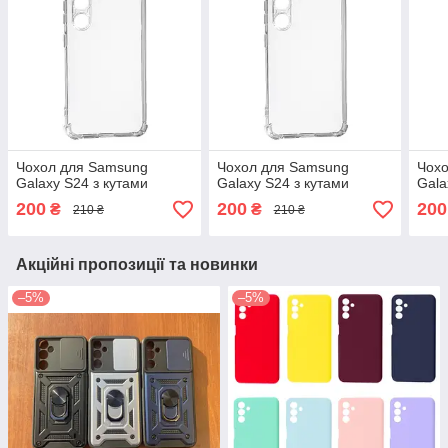
Чохол для Samsung
Чохол для Samsung
Чох
Galaxy S24 з кутами
Galaxy S24 з кутами
Gala
200
200
200
₴
₴
210 ₴
210 ₴
Акційні пропозиції та новинки
–5%
–5%