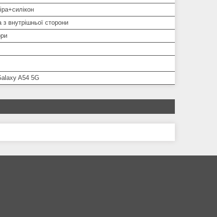
іра+силікон
 з внутрішньої сторони
ори
alaxy A54 5G