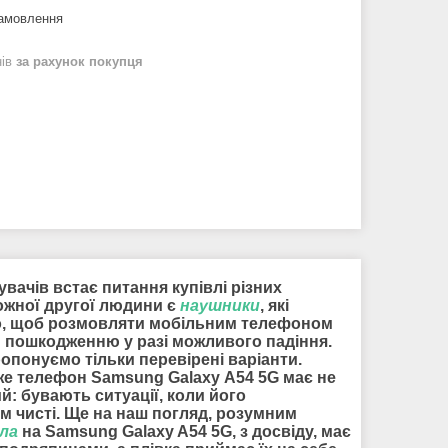
замовлення
нів
за рахунок покупця
вачів встає питання купівлі різних
кожної другої людини є
наушники
, які
того, щоб розмовляти мобільним телефоном
и пошкодженню у разі можливого падіння.
опонуємо тільки перевірені варіанти.
дже телефон Samsung Galaxy A54 5G має не
: бувають ситуації, коли його
м чисті. Ще на наш погляд, розумним
кла
на Samsung Galaxy A54 5G, з досвіду, має