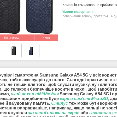
Компанія тимчасово не приймає 
повернення товару протягом 14 д
–5%
7 днів
купівлі смартфона Samsung Galaxy A54 5G у всіх користу
ок, тобто аксесуарів до нього. Сьогодні практично в 
ть не тільки для того, щоб слухати музику, ну і для 
о, що телефон безпечніше носити в чохлі, щоб запобігт
аємо,
який чохол підійде для
Samsung Galaxy A54 5G і пр
 незайвим придбанням буде
карта пам'яті MicroSD
, а
вже й вбудовану пам'ять.
Стилус
теж може бути корисний
истання виправданіше, наприклад, якщо пальці не зовсі
ням є купівля
захисної плівки на екран
або
захисного с