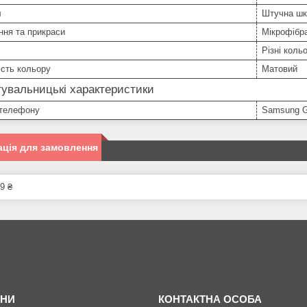
л
Штучна шк
ння та прикраси
Мікрофібра
Різні коль
сть кольору
Матовий
увальницькі характеристики
телефону
Samsung G
ція для замовлення
9 ₴