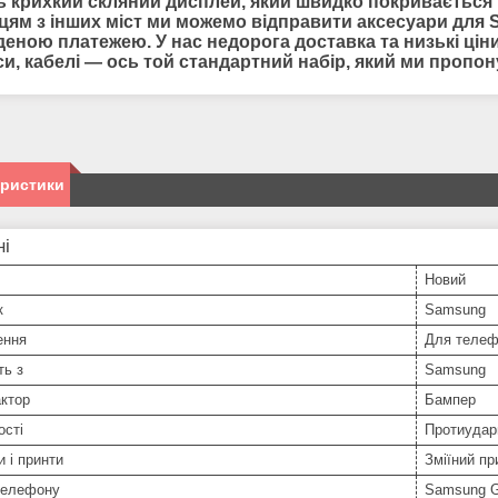
ь крихкий скляний дисплей, який швидко покривається п
цям з інших міст ми можемо відправити
аксесуари для
еною платежею. У нас недорога доставка та низькі ціни 
си, кабелі — ось той стандартний набір, який ми пропо
еристики
ні
Новий
к
Samsung
ення
Для телеф
ть з
Samsung
ктор
Бампер
ості
Протиудар
и і принти
Зміїний пр
телефону
Samsung G