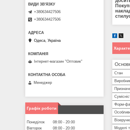
досит
Покуп
наклад
+380634427506
стилу
+380634427506
Одеса, Україна
Характ
Інтернет-магазин "Оптовик"
Основ
Стан
Виробни
Менеджер
Признач
Сумісніс
Форм-фа
Графік роботи
Особлив
Візерунк
Понеділок
08:00
20:00
Моделі 
Вівторок
08:00
20:00