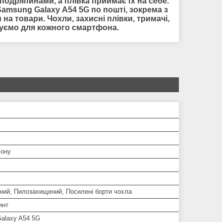
одряпинами, а плівка приймає їх на себе.
Samsung Galaxy A54 5G по пошті, зокрема з
на товари. Чохли, захисні плівки, тримачі,
нуємо для кожного смартфона.
ону
ний, Пилозахищений, Посилені борти чохла
инт
alaxy A54 5G