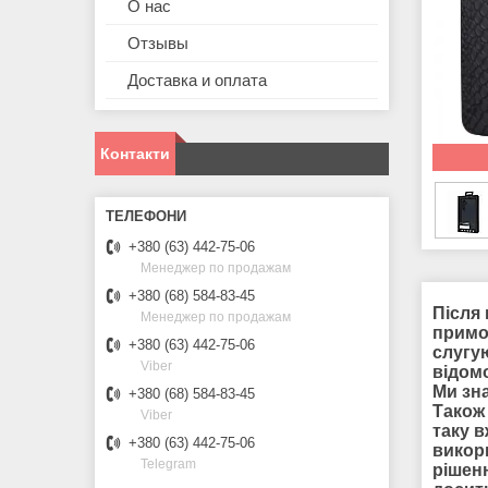
О нас
Отзывы
Доставка и оплата
Контакти
+380 (63) 442-75-06
Менеджер по продажам
+380 (68) 584-83-45
Після 
Менеджер по продажам
примоч
+380 (63) 442-75-06
слугую
Viber
відом
Ми зн
+380 (68) 584-83-45
Також
Viber
таку 
+380 (63) 442-75-06
викор
Telegram
рішен