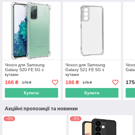
Чохол для Samsung
Чохол для Samsung
Чох
Galaxy S20 FE 5G з
Galaxy S21 FE 5G з
Gala
кутами
кутами
166
166
175
₴
₴
175 ₴
175 ₴
Купити
Купити
Акційні пропозиції та новинки
–5%
–5%