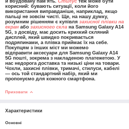
й вбудовану пам'ять.
Стилус
теж може бути
корисний: бувають ситуації, коли його
використання виправданіше, наприклад, якщо
пальці не зовсім чисті. Ще, на нашу думку,
розумним рішенням є купівля
захисної плівки на
екран
або
захисного скла
на Samsung Galaxy A14
5G, з досвіду, має досить крихкий скляний
дисплей, який швидко покривається
подряпинами, а плівка приймає їх на себе.
Покупцям з інших міст ми можемо
відправити
аксесуари для
Samsung Galaxy A14
5G пошті, зокрема з накладеною платежетою. У
нас недорога доставка та низькі ціни на товари.
Чохли, захисні плівки, тримачі, стилуси, кабелі
— ось той стандартний набір, який ми
пропонуємо для кожного смартфона.
Приховати
Характеристики
Основні