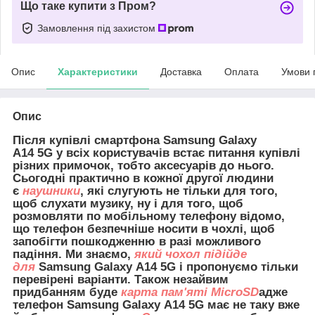
Що таке купити з Пром?
Замовлення під захистом
Опис
Характеристики
Доставка
Оплата
Умови 
Опис
Після купівлі смартфона Samsung Galaxy
A14
5G
у всіх користувачів встає питання купівлі
різних примочок, тобто аксесуарів до нього.
Сьогодні практично в кожної другої людини
є
наушники
, які слугують не тільки для того,
щоб слухати музику, ну і для того, щоб
розмовляти по мобільному телефону відомо,
що телефон безпечніше носити в чохлі, щоб
запобігти пошкодженню в разі можливого
падіння. Ми знаємо,
який чохол підійде
для
Samsung Galaxy A14 5G і пропонуємо тільки
перевірені варіанти. Також незайвим
придбанням буде
карта пам'яті MicroSD
адже
телефон Samsung Galaxy A14 5G має не таку вже