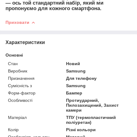
— ось той стандартний набір, який ми
пропонуємо для кожного смартфона.
Приховати
Характеристики
Основні
Стан
Новий
Виробник
Samsung
Призначення
Для телефону
Сумісність з
Samsung
Форм-фактор
Бампер
Особливості
Протиударний,
Пилозахищений, Захист
камери
Матеріал
ТПУ (термопластичний
поліуретан)
Колір
Різні кольори
Особливість кольору
Матовий