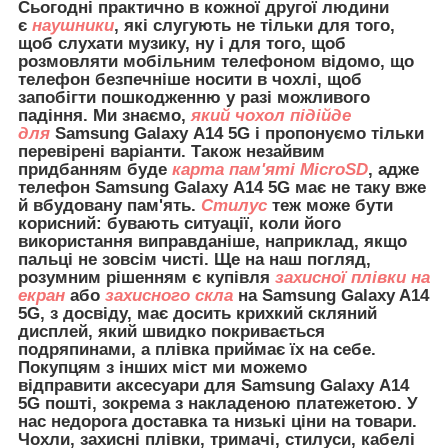
Сьогодні практично в кожної другої людини
є
наушники
, які слугують не тільки для того,
щоб слухати музику, ну і для того, щоб
розмовляти мобільним телефоном відомо, що
телефон безпечніше носити в чохлі, щоб
запобігти пошкодженню у разі можливого
падіння. Ми знаємо,
який чохол підійде
для
Samsung Galaxy A14 5G і пропонуємо тільки
перевірені варіанти. Також незайвим
придбанням буде
карта пам'яті MicroSD
, адже
телефон Samsung Galaxy A14 5G має не таку вже
й вбудовану пам'ять.
Стилус
теж може бути
корисний: бувають ситуації, коли його
використання виправданіше, наприклад, якщо
пальці не зовсім чисті. Ще на наш погляд,
розумним рішенням є купівля
захисної плівки на
екран
або
захисного скла
на Samsung Galaxy A14
5G, з досвіду, має досить крихкий скляний
дисплей, який швидко покривається
подряпинами, а плівка приймає їх на себе.
Покупцям з інших міст ми можемо
відправити
аксесуари для
Samsung Galaxy A14
5G пошті, зокрема з накладеною платежетою. У
нас недорога доставка та низькі ціни на товари.
Чохли, захисні плівки, тримачі, стилуси, кабелі