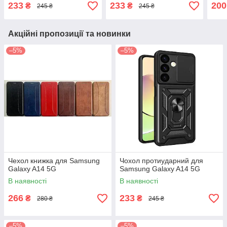
233
233
200
₴
₴
245 ₴
245 ₴
Акційні пропозиції та новинки
–5%
–5%
Чехол книжка для Samsung
Чохол протиударний для
Galaxy A14 5G
Samsung Galaxy A14 5G
В наявності
В наявності
266
233
₴
₴
280 ₴
245 ₴
–5%
–5%