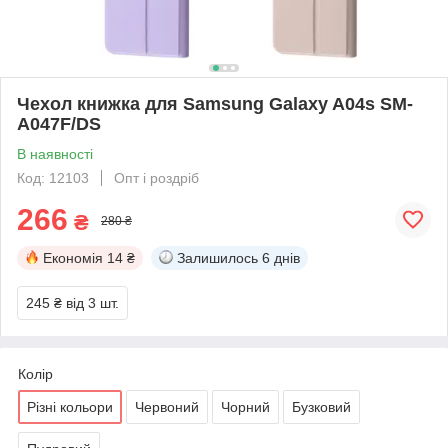
Чехол книжка для Samsung Galaxy A04s SM-
A047F/DS
В наявності
Код: 12103
Опт і роздріб
266
₴
280 ₴
Економія
14 ₴
Залишилось
6 днів
245 ₴
від 3 шт.
Колір
Різні кольори
Червоний
Чорний
Бузковий