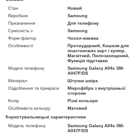
Стан
Новий
Виробник
Samsung
Призначення
Для телефону
Сумісність з
Samsung
Форм-фактор
Чохол-книжка
Особливості
Протиударний, Кишеня для
пластикових карт і купюр,
Магнітний, Пилозахищений,
Функція підставки
Моделі телефону
Samsung Galaxy A04s SM-
A047F/DS
Матеріал
Штучна шкіра
Оздоблення та прикраси
Мікрофібра з внутрішньої
сторони
Колір
Різні кольори
Особливість кольору
Матовий
Користувальницькі характеристики
Модель телефону
Samsung Galaxy A04s SM-
A047F/DS