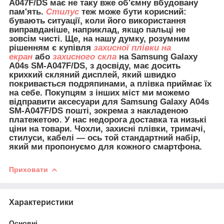
A047F/DS має не таку вже об'ємну вбудовану
пам'ять.
Стилус
теж може бути корисний:
бувають ситуації, коли його використання
виправданіше, наприклад, якщо пальці не
зовсім чисті. Ще, на нашу думку, розумним
рішенням є купівля
захисної плівки на
екран
або
захисного скла
на Samsung Galaxy
A04s SM-A047F/DS, з досвіду, має досить
крихкий скляний дисплей, який швидко
покривається подряпинами, а плівка приймає їх
на себе. Покупцям з інших міст ми можемо
відправити
аксесуари для
Samsung Galaxy A04s
SM-A047F/DS пошті, зокрема з накладеною
платежетою. У нас недорога доставка та низькі
ціни на товари. Чохли, захисні плівки, тримачі,
стилуси, кабелі — ось той стандартний набір,
який ми пропонуємо для кожного смартфона.
Приховати
Характеристики
Основні