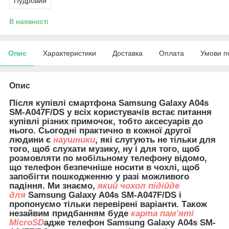
Пудровий
В наявності
Опис
Характеристики
Доставка
Оплата
Умови п
Опис
Після купівлі смартфона Samsung Galaxy A04s
SM-A047F/DS у всіх користувачів встає питання
купівлі різних примочок, тобто аксесуарів до
нього. Сьогодні практично в кожної другої
людини є
наушники
, які слугують не тільки для
того, щоб слухати музику, ну і для того, щоб
розмовляти по мобільному телефону відомо,
що телефон безпечніше носити в чохлі, щоб
запобігти пошкодженню у разі можливого
падіння. Ми знаємо,
який чохол підійде
для
Samsung Galaxy A04s SM-A047F/DS і
пропонуємо тільки перевірені варіанти. Також
незайвим придбанням буде
карта пам'яті
MicroSD
адже телефон Samsung Galaxy A04s SM-