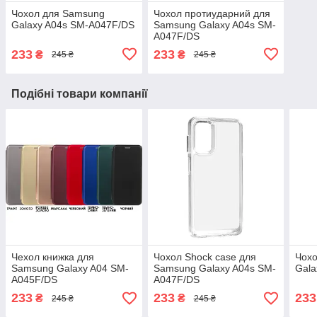
Чохол для Samsung
Чохол протиударний для
Galaxy A04s SM-A047F/DS
Samsung Galaxy A04s SM-
A047F/DS
233
233
₴
₴
245 ₴
245 ₴
Подібні товари компанії
Чехол книжка для
Чохол Shock case для
Чохо
Samsung Galaxy A04 SM-
Samsung Galaxy A04s SM-
Gala
A045F/DS
A047F/DS
233
233
233
₴
₴
245 ₴
245 ₴