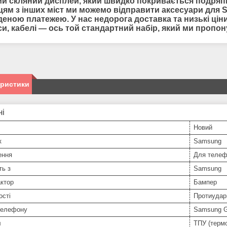
й скляний дисплей, який швидко покривається подряпин
цям з інших міст ми можемо відправити
аксесуари для
S
еною платежею. У нас недорога доставка та низькі ціни 
си, кабелі — ось той стандартний набір, який ми пропо
еристики
ні
Новий
к
Samsung
ення
Для телеф
ть з
Samsung
ктор
Бампер
ості
Протиудар
телефону
Samsung G
л
ТПУ (терм