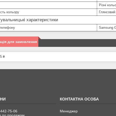
Різні коль
сть кольору
Глянсовий
увальницькі характеристики
телефону
Samsung G
ція для замовлення
5 ₴
 442-75-06
Менеджер
 по продажам