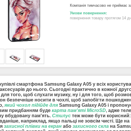
Компанія тимчасово не приймає 
повернення товару протягом 14 д
купівлі смартфона Samsung Galaxy A05 у всіх користува
аксесуарів до нього. Сьогодні практично в кожної друг
 для того, щоб слухати музику, ну і для того, щоб роз
он безпечніше носити в чохлі, щоб запобігти пошкодже
о,
який чохол підійде для
Samsung Galaxy A05 і пропонує
вим придбанням буде
карта пам'яті MicroSD
, адже тел
ну вбудовану пам'ять.
Стилус
теж може бути корисний:
даніше, наприклад, якщо пальці не зовсім чисті. Ще н
ля
захисної плівки на екран
або
захисного скла
на Samsun