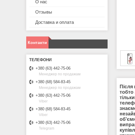
О нас
Отзывы
Доставка и оплата
Контакти
+380 (63) 442-75-06
Менеджер по продажам
+380 (68) 584-83-45
Після 
Менеджер по продажам
тобто 
+380 (63) 442-75-06
тільки
Viber
телеф
знаєм
+380 (68) 584-83-45
незай
Viber
об'єм
+380 (63) 442-75-06
виправ
Telegram
купів