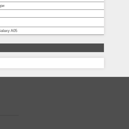
ори
alaxy A05