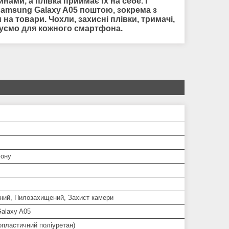
ами, а плівка приймає їх на себе. І
amsung Galaxy A05 поштою, зокрема з
на товари. Чохли, захисні плівки, тримачі,
нуємо для кожного смартфона.
ону
ний, Пилозахищений, Захист камери
alaxy A05
опластичний поліуретан)