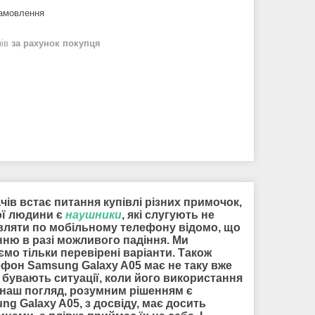
замовлення
нів
за рахунок покупця
чів встає питання купівлі різних примочок,
ої людини є
наушники
, які слугують не
мовляти по мобільному телефону відомо, що
нню в разі можливого падіння. Ми
мо тільки перевірені варіанти. Також
ефон Samsung Galaxy A05 має не таку вже
 бувають ситуації, коли його використання
а наш погляд, розумним рішенням є
g Galaxy A05, з досвіду, має досить