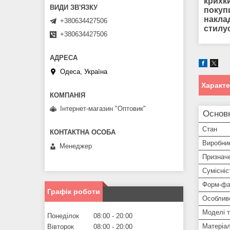
крихки
покуп
наклад
+380634427506
стилу
+380634427506
Одеса, Україна
Характ
Інтернет-магазин "Оптовик"
Основ
Стан
Виробни
Менеджер
Признач
Сумісніс
Форм-фа
Графік роботи
Особлив
Моделі 
Понеділок
08:00
20:00
Матеріа
Вівторок
08:00
20:00