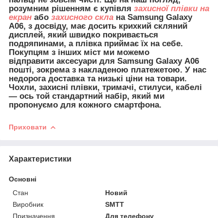
розумним рішенням є купівля
захисної плівки на
екран
або
захисного скла
на Samsung Galaxy
A06, з досвіду, має досить крихкий скляний
дисплей, який швидко покривається
подряпинами, а плівка приймає їх на себе.
Покупцям з інших міст ми можемо
відправити
аксесуари для
Samsung Galaxy A06
пошті, зокрема з накладеною платежетою. У нас
недорога доставка та низькі ціни на товари.
Чохли, захисні плівки, тримачі, стилуси, кабелі
— ось той стандартний набір, який ми
пропонуємо для кожного смартфона.
Приховати
Характеристики
Основні
Стан
Новий
Виробник
SMTT
Призначення
Для телефону