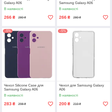
Galaxy A06
Samsung Galaxy A06
В наявності
В наявності
266
266
₴
₴
280 ₴
280 ₴
–5%
–5%
Чехол Silicone Case для
Чехол для Samsung Galaxy
Samsung Galaxy A06
A06
В наявності
В наявності
283
200
₴
₴
298 ₴
210 ₴