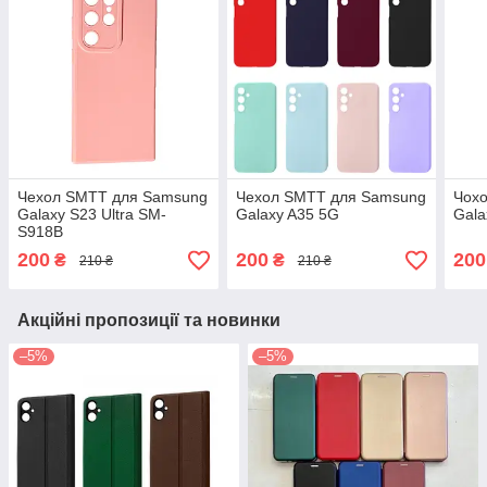
Чехол SMTT для Samsung
Чехол SMTT для Samsung
Чох
Galaxy S23 Ultra SM-
Galaxy A35 5G
Gala
S918B
200
200
200
₴
₴
210 ₴
210 ₴
Акційні пропозиції та новинки
–5%
–5%