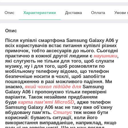
Опис
Характеристики
Доставка
Оплата
Умови 
Опис
Після купівлі смартфона Samsung Galaxy A06 у
всіх користувачів встає питання купівлі різних
примочок, тобто аксесуарів до нього. Сьогодні
практично в кожної другої людини є
наушники
,
які слугують не тільки для того, щоб слухати
музику, ну і для того, щоб розмовляти по
мобільному телефону відомо, що телефон
безпечніше носити в чохлі, щоб запобігти
пошкодженню в разі можливого падіння. Ми
знаємо,
який чохол підійде для
Samsung
Galaxy A06 і пропонуємо тільки перевірені
варіанти. Також незайвим придбанням
буде
карта пам'яті MicroSD
, адже телефон
Samsung Galaxy A06 має не таку вже об'ємну
вбудовану пам'ять.
Стилус
теж може бути
корисний: бувають ситуації, коли його
використання виправданіше, наприклад, якщо
пальці не зовсім чисті. Ще на наш погляд,