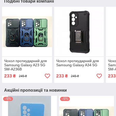
Подібні товари компанії
Чохол протиударний для
Чохол протиударний для
Чохо
Samsung Galaxy A23 5G
Samsung Galaxy A34 5G
Sams
SM-A236B
SM-
233
233
233
₴
₴
245 ₴
245 ₴
Акційні пропозиції та новинки
–5%
–5%