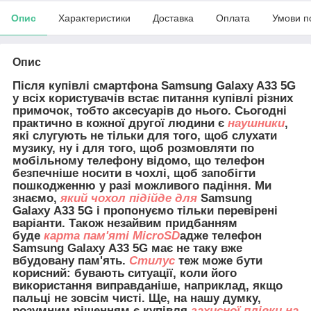
Опис
Характеристики
Доставка
Оплата
Умови п
Опис
Після купівлі смартфона Samsung Galaxy A33 5G
у всіх користувачів встає питання купівлі різних
примочок, тобто аксесуарів до нього. Сьогодні
практично в кожної другої людини є
наушники
,
які слугують не тільки для того, щоб слухати
музику, ну і для того, щоб розмовляти по
мобільному телефону відомо, що телефон
безпечніше носити в чохлі, щоб запобігти
пошкодженню у разі можливого падіння. Ми
знаємо,
який чохол підійде для
Samsung
Galaxy A33 5G і пропонуємо тільки перевірені
варіанти. Також незайвим придбанням
буде
карта пам'яті MicroSD
адже телефон
Samsung Galaxy A33 5G має не таку вже
вбудовану пам'ять.
Стилус
теж може бути
корисний: бувають ситуації, коли його
використання виправданіше, наприклад, якщо
пальці не зовсім чисті. Ще, на нашу думку,
розумним рішенням є купівля
захисної плівки на