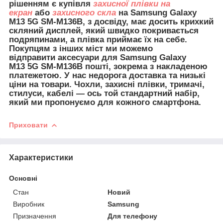
рішенням є купівля
захисної плівки на
екран
або
захисного скла
на Samsung Galaxy
M13 5G SM-M136B, з досвіду, має досить крихкий
скляний дисплей, який швидко покривається
подряпинами, а плівка приймає їх на себе.
Покупцям з інших міст ми можемо
відправити
аксесуари для
Samsung Galaxy
M13 5G SM-M136B пошті, зокрема з накладеною
платежетою. У нас недорога доставка та низькі
ціни на товари. Чохли, захисні плівки, тримачі,
стилуси, кабелі — ось той стандартний набір,
який ми пропонуємо для кожного смартфона.
Приховати
Характеристики
Основні
Стан
Новий
Виробник
Samsung
Призначення
Для телефону