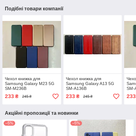
Подібні товари компанії
Чехол книжка для
Чехол книжка для
Чехо
Samsung Galaxy M23 5G
Samsung Galaxy A13 5G
Sams
SM-M236B
SM-A136B
SM-
233
233
233
₴
₴
245 ₴
245 ₴
Акційні пропозиції та новинки
–5%
–5%