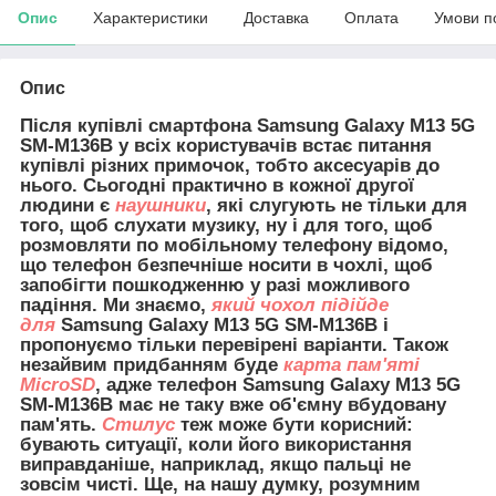
Опис
Характеристики
Доставка
Оплата
Умови п
Опис
Після купівлі смартфона Samsung Galaxy M13
5G
SM-M136B
у всіх користувачів встає питання
купівлі різних примочок, тобто аксесуарів до
нього. Сьогодні практично в кожної другої
людини є
наушники
, які слугують не тільки для
того, щоб слухати музику, ну і для того, щоб
розмовляти по мобільному телефону відомо,
що телефон безпечніше носити в чохлі, щоб
запобігти пошкодженню у разі можливого
падіння. Ми знаємо,
який чохол підійде
для
Samsung Galaxy M13 5G SM-M136B і
пропонуємо тільки перевірені варіанти. Також
незайвим придбанням буде
карта пам'яті
MicroSD
, адже телефон Samsung Galaxy M13 5G
SM-M136B має не таку вже об'ємну вбудовану
пам'ять.
Стилус
теж може бути корисний:
бувають ситуації, коли його використання
виправданіше, наприклад, якщо пальці не
зовсім чисті. Ще, на нашу думку, розумним