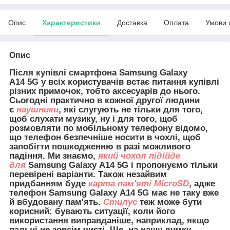
Опис
Характеристики
Доставка
Оплата
Умови 
Опис
Після купівлі смартфона Samsung Galaxy
A14
5G
у всіх користувачів встає питання купівлі
різних примочок, тобто аксесуарів до нього.
Сьогодні практично в кожної другої людини
є
наушники
, які слугують не тільки для того,
щоб слухати музику, ну і для того, щоб
розмовляти по мобільному телефону відомо,
що телефон безпечніше носити в чохлі, щоб
запобігти пошкодженню в разі можливого
падіння. Ми знаємо,
який чохол підійде
для
Samsung Galaxy A14 5G і пропонуємо тільки
перевірені варіанти. Також незайвим
придбанням буде
карта пам'яті MicroSD
, адже
телефон Samsung Galaxy A14 5G має не таку вже
й вбудовану пам'ять.
Стилус
теж може бути
корисний: бувають ситуації, коли його
використання виправданіше, наприклад, якщо
пальці не зовсім чисті. Ще, на нашу думку,