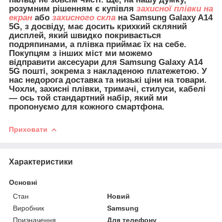
розумним рішенням є купівля
захисної плівки на
екран
або
захисного скла
на Samsung Galaxy A14
5G, з досвіду, має досить крихкий скляний
дисплей, який швидко покривається
подряпинами, а плівка приймає їх на себе.
Покупцям з інших міст ми можемо
відправити
аксесуари для
Samsung Galaxy A14
5G пошті, зокрема з накладеною платежетою. У
нас недорога доставка та низькі ціни на товари.
Чохли, захисні плівки, тримачі, стилуси, кабелі
— ось той стандартний набір, який ми
пропонуємо для кожного смартфона.
Приховати
Характеристики
Основні
Стан
Новий
Виробник
Samsung
Призначення
Для телефону