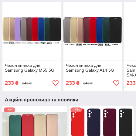
Чехол книжка для
Чехол книжка для
Чехо
Samsung Galaxy M55 5G
Samsung Galaxy A14 5G
Sams
SM-
233
233
233
₴
₴
245 ₴
245 ₴
Акційні пропозиції та новинки
–5%
–5%