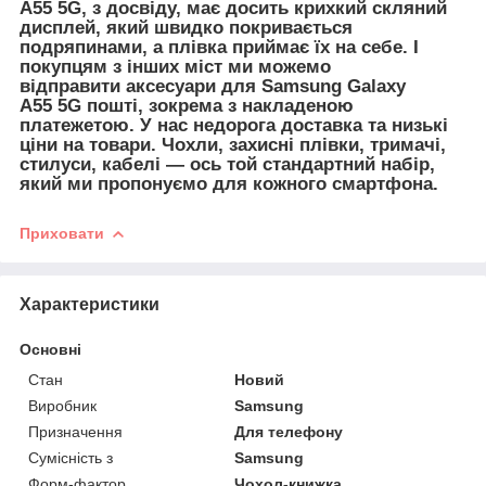
A55 5G, з досвіду, має досить крихкий скляний
дисплей, який швидко покривається
подряпинами, а плівка приймає їх на себе. І
покупцям з інших міст ми можемо
відправити
аксесуари для
Samsung Galaxy
A55 5G пошті, зокрема з накладеною
платежетою. У нас недорога доставка та низькі
ціни на товари. Чохли, захисні плівки, тримачі,
стилуси, кабелі — ось той стандартний набір,
який ми пропонуємо для кожного смартфона.
Приховати
Характеристики
Основні
Стан
Новий
Виробник
Samsung
Призначення
Для телефону
Сумісність з
Samsung
Форм-фактор
Чохол-книжка