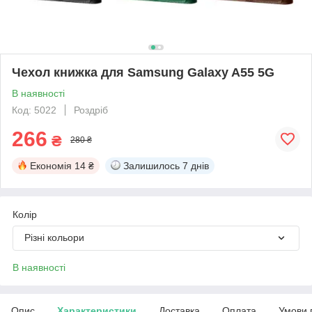
Чехол книжка для Samsung Galaxy A55 5G
В наявності
Код: 5022
Роздріб
266
₴
280 ₴
Економія
14 ₴
Залишилось
7 днів
Колір
Різні кольори
В наявності
Опис
Характеристики
Доставка
Оплата
Умови 