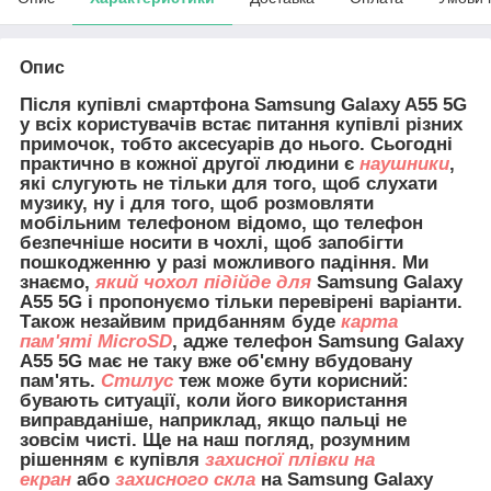
Опис
Після купівлі смартфона Samsung Galaxy A55 5G
у всіх користувачів встає питання купівлі різних
примочок, тобто аксесуарів до нього. Сьогодні
практично в кожної другої людини є
наушники
,
які слугують не тільки для того, щоб слухати
музику, ну і для того, щоб розмовляти
мобільним телефоном відомо, що телефон
безпечніше носити в чохлі, щоб запобігти
пошкодженню у разі можливого падіння. Ми
знаємо,
який чохол підійде для
Samsung Galaxy
A55 5G і пропонуємо тільки перевірені варіанти.
Також незайвим придбанням буде
карта
пам'яті MicroSD
, адже телефон Samsung Galaxy
A55 5G має не таку вже об'ємну вбудовану
пам'ять.
Стилус
теж може бути корисний:
бувають ситуації, коли його використання
виправданіше, наприклад, якщо пальці не
зовсім чисті. Ще на наш погляд, розумним
рішенням є купівля
захисної плівки на
екран
або
захисного скла
на Samsung Galaxy