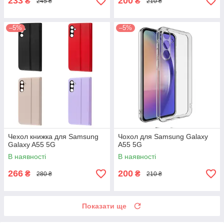
233
200
₴
₴
245 ₴
210 ₴
–5%
–5%
Чехол книжка для Samsung
Чохол для Samsung Galaxy
Galaxy A55 5G
A55 5G
В наявності
В наявності
266
200
₴
₴
280 ₴
210 ₴
Показати ще