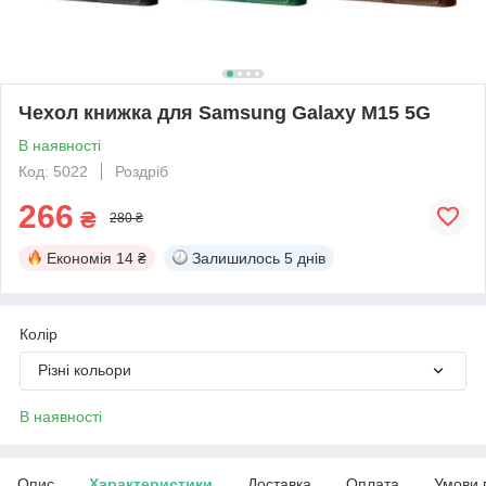
Чехол книжка для Samsung Galaxy M15 5G
В наявності
Код: 5022
Роздріб
266
₴
280 ₴
Економія
14 ₴
Залишилось
5 днів
Колір
Різні кольори
В наявності
Опис
Характеристики
Доставка
Оплата
Умови 