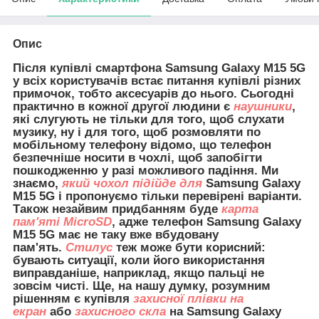
Опис
Після купівлі смартфона Samsung Galaxy M15 5G
у всіх користувачів встає питання купівлі різних
примочок, тобто аксесуарів до нього. Сьогодні
практично в кожної другої людини є
наушники
,
які слугують не тільки для того, щоб слухати
музику, ну і для того, щоб розмовляти по
мобільному телефону відомо, що телефон
безпечніше носити в чохлі, щоб запобігти
пошкодженню у разі можливого падіння. Ми
знаємо,
який чохол підійде для
Samsung Galaxy
M15 5G і пропонуємо тільки перевірені варіанти.
Також незайвим придбанням буде
карта
пам'яті MicroSD
, адже телефон Samsung Galaxy
M15 5G має не таку вже вбудовану
пам'ять.
Стилус
теж може бути корисний:
бувають ситуації, коли його використання
виправданіше, наприклад, якщо пальці не
зовсім чисті. Ще, на нашу думку, розумним
рішенням є купівля
захисної плівки на
екран
або
захисного скла
на Samsung Galaxy