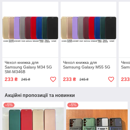
Чехол книжка для
Чехол книжка для
Чехо
Samsung Galaxy M34 5G
Samsung Galaxy M55 5G
Sam
SM-M346B
233
233
233
₴
₴
245 ₴
245 ₴
Акційні пропозиції та новинки
–5%
–5%