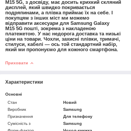
M15 5G, з досвіду, має досить крихкий скляний
дисплей, який швидко покривається
подряпинами, а плівка приймає їх на себе. І
покупцям з інших міст ми можемо
відправити
аксесуари для
Samsung Galaxy
M15 5G пошті, зокрема з накладеною
платежетою. У нас недорога доставка та низькі
ціни на товари. Чохли, захисні плівки, тримачі,
стилуси, кабелі — ось той стандартний набір,
який ми пропонуємо для кожного смартфона.
Приховати
Характеристики
Основні
Стан
Новий
Виробник
Samsung
Призначення
Для телефону
Сумісність з
Samsung
Форм-фактор
Чохол-книжка