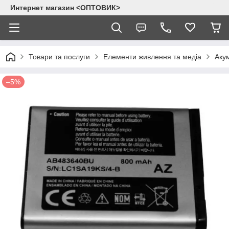
Интернет магазин <ОПТОВИК>
Товари та послуги
Елементи живлення та медіа
Аку
–5%