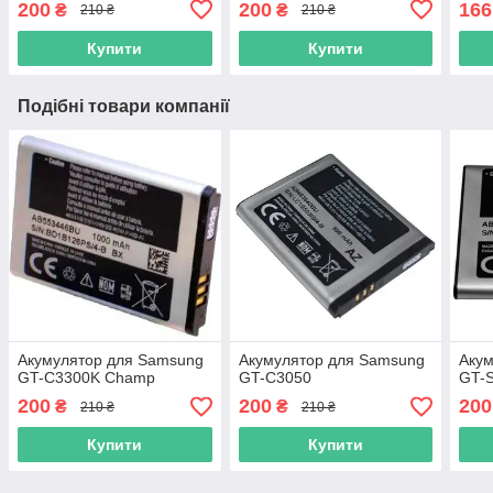
200
200
166
₴
₴
210 ₴
210 ₴
Купити
Купити
Подібні товари компанії
Акумулятор для Samsung
Акумулятор для Samsung
Акум
GT-C3300K Champ
GT-C3050
GT-
200
200
200
₴
₴
210 ₴
210 ₴
Купити
Купити