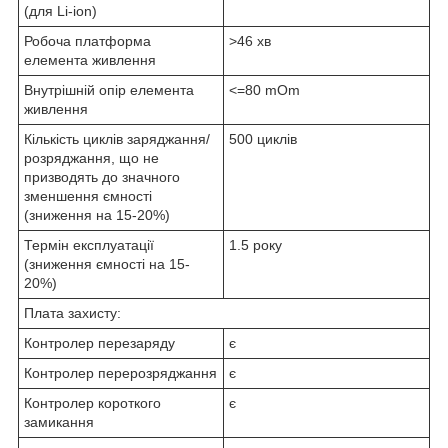
(для Li-ion)
Робоча платформа
>46 хв
елемента живлення
Внутрішній опір елемента
<=80 mOm
живлення
Кількість циклів заряджання/
500 циклів
розряджання, що не
призводять до значного
зменшення ємності
(зниження на 15-20%)
Термін експлуатації
1.5 року
(зниження ємності на 15-
20%)
Плата захисту:
Контролер перезаряду
є
Контролер перерозряджання
є
Контролер короткого
є
замикання