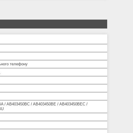
ьного телефону
д
A / AB403450BC / AB403450BE / AB403450BEC /
BU