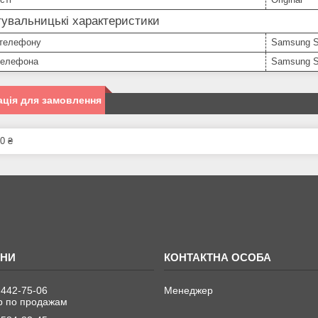
увальницькі характеристики
телефону
Samsung S
телефона
Samsung S
ція для замовлення
0 ₴
 442-75-06
Менеджер
 по продажам