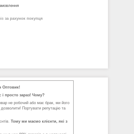
замовлення
нів
за рахунок покупця
н Оптовик!
 і просто зараз! Чому?
вар не робочий або має брак, ми його
 дозволити! Портувати репутацію та
єнтів.
Тому ми маємо клієнти, які з