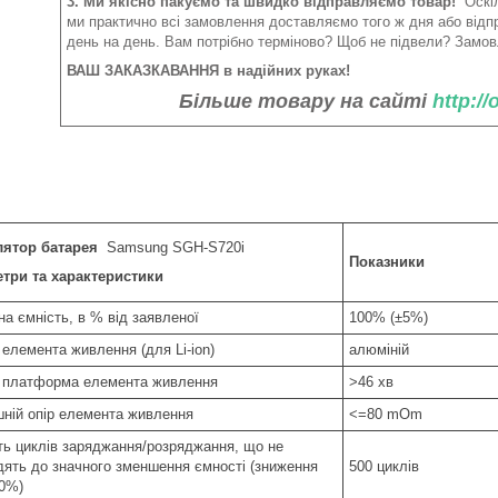
3. Ми якісно пакуємо та швидко відправляємо товар!
Оскіл
ми практично всі замовлення доставляємо того ж дня або від
день на день. Вам потрібно терміново? Щоб не підвели? Замов
ВАШ ЗАКАЗКАВАННЯ в надійних руках!
Більше товару на сайті
http:/
лятор батарея
Samsung SGH-S720i
Показники
три та характеристики
а ємність, в % від заявленої
100% (±5%)
 елемента живлення (для Li-ion)
алюміній
 платформа елемента живлення
>46 хв
шній опір елемента живлення
<=80 mOm
сть циклів заряджання/розряджання, що не
дять до значного зменшення ємності (зниження
500 циклів
20%)