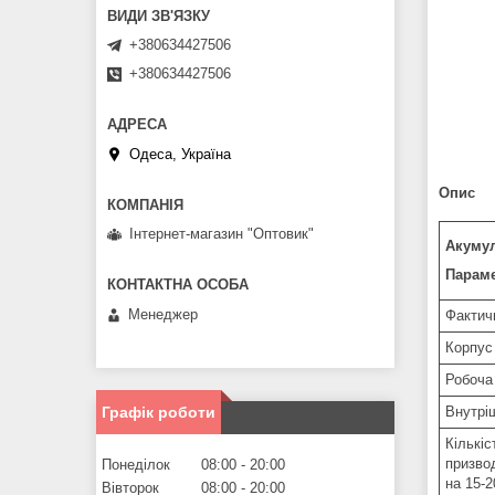
+380634427506
+380634427506
Одеса, Україна
Опис
Інтернет-магазин "Оптовик"
Акуму
Параме
Менеджер
Фактичн
Корпус
Робоча
Графік роботи
Внутрі
Кількі
призво
Понеділок
08:00
20:00
на 15-
Вівторок
08:00
20:00