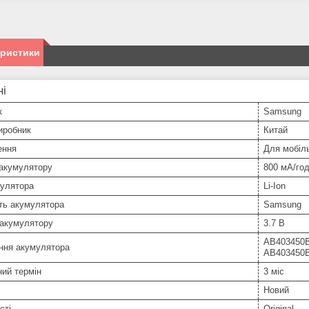
еристики
ні
к
Samsung
иробник
Китай
ення
Для мобіл
 акумулятору
800 мА/го
мулятора
Li-Ion
ть акумулятора
Samsung
 акумулятору
3.7 В
AB403450B
ння акумулятора
AB403450
ний термін
3 міс
Новий
сті
Original