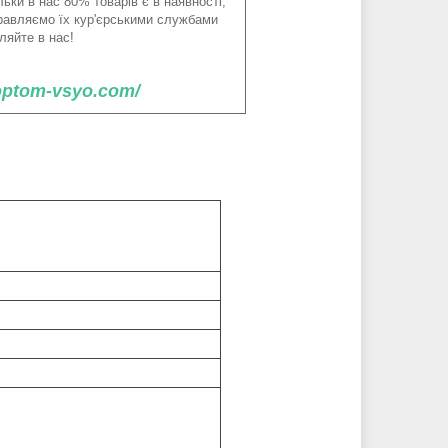
ьки в нас 80% товарів є в наявності,
правляємо їх кур'єрськими службами
ляйте в нас!
/optom-vsyo.com/