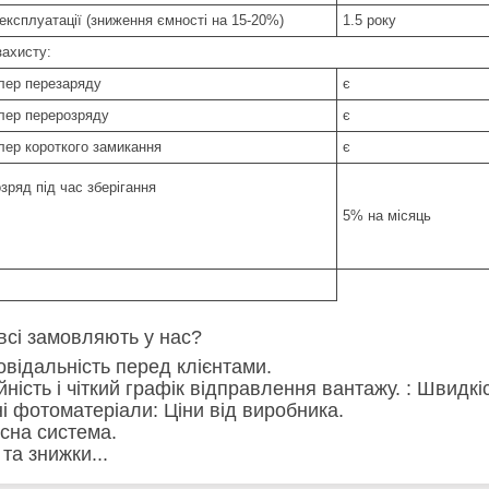
експлуатації (зниження ємності на 15-20%)
1.5 року
захисту:
лер перезаряду
є
лер перерозряду
є
лер короткого замикання
є
зряд під час зберігання
5% на місяць
всі замовляють у нас?
повідальність перед клієнтами.
ійність і чіткий графік відправлення вантажу. : Швид
сні фотоматеріали: Ціни від виробника.
усна система.
ї та знижки...