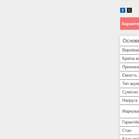
Характ
Основ
Виробни
Країна в
Признач
Ємність
Тип аку
Сумісніс
Напруга
Маркува
Гарантій
Стан
Клас яко