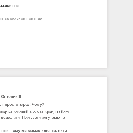
замовлення
нів
за рахунок покупця
Оптовик!!!
 і просто зараз! Чому?
вар не робочий або має брак, ми його
 дозволити! Портувати репутацію та
єнтів.
Тому ми маємо клієнти, які з