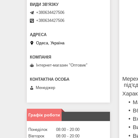
+380634427506
+380634427506
Одеса, Україна
Інтернет-магазин "Оптовик"
Мереж
під'є
Менеджер
Харак
М
В
Графік роботи
В
В
Понеділок
08:00
20:00
В
Вівторок
08:00
20:00