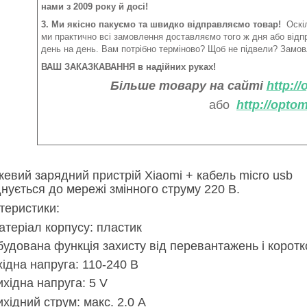
нами з 2009 року й досі!
3. Ми якісно пакуємо та швидко відправляємо товар!
Оскіл
ми практично всі замовлення доставляємо того ж дня або від
день на день. Вам потрібно терміново? Щоб не підвели? Замов
ВАШ ЗАКАЗКАВАННЯ в надійних руках!
Більше товару на сайті
http:/
або
http://opto
евий зарядний пристрій Xiaomi + кабель micro usb
днується до мережі змінного струму 220 В.
теристики:
атеріал корпусу: пластик
будована функція захисту від перевантажень і корот
хідна напруга: 110-240 В
ихідна напруга: 5 V
ихідний струм: макс. 2.0 А