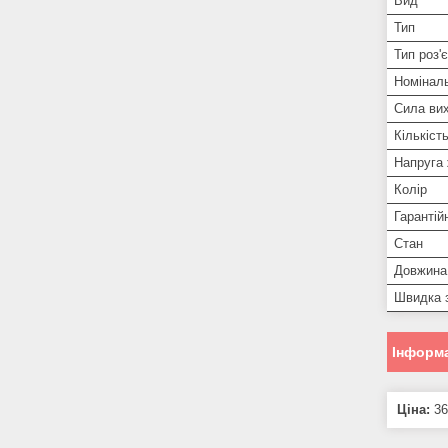
Вид
Тип
Тип роз'
Номінал
Сила вих
Кількіст
Напруга
Колір
Гарантій
Стан
Довжина
Швидка 
Інформа
Ціна:
36