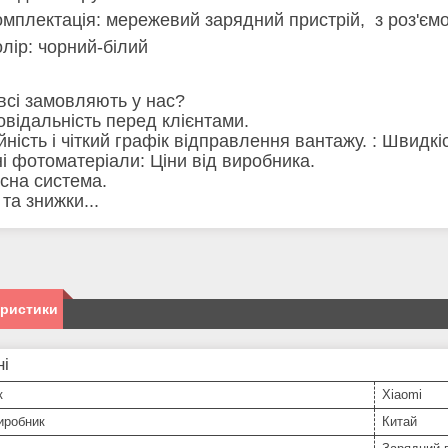
омплектація: мережевий зарядний пристрій, з роз'ємо
олір: чорний-білий
всі замовляють у нас?
повідальність перед клієнтами.
ійність і чіткий графік відправлення вантажу. : Швид
сні фотоматеріали: Ціни від виробника.
усна система.
ї та знижки...
еристики
ні
к
Xiaomi
иробник
Китай