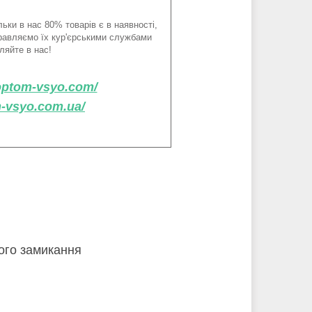
ьки в нас 80% товарів є в наявності,
правляємо їх кур'єрськими службами
ляйте в нас!
/optom-vsyo.com/
m-vsyo.com.ua/
кого замикання