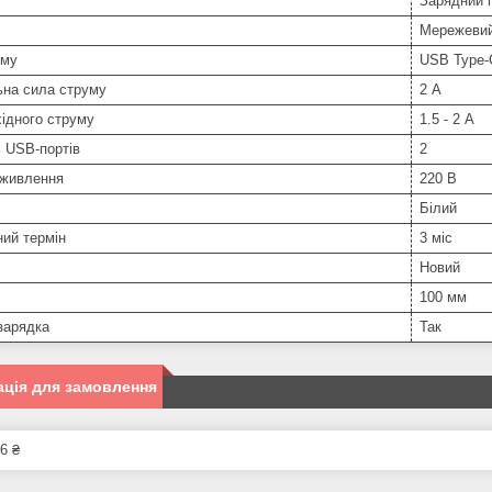
Зарядний 
Мережеви
єму
USB Type-
ьна сила струму
2 А
ідного струму
1.5 - 2 А
ь USB-портів
2
 живлення
220 В
Білий
ний термін
3 міс
Новий
100 мм
зарядка
Так
ція для замовлення
6 ₴