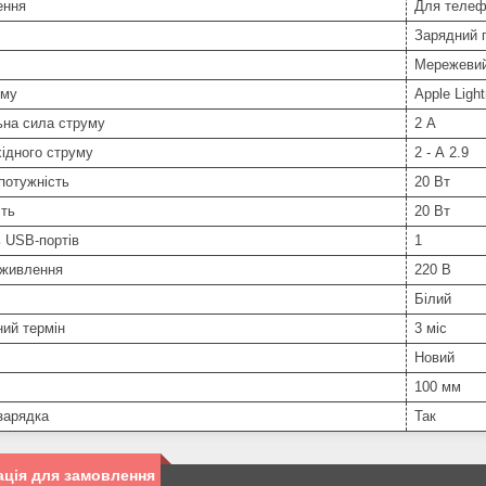
ення
Для телеф
Зарядний 
Мережеви
єму
Apple Light
ьна сила струму
2 А
ідного струму
2 - А 2.9
потужність
20 Вт
сть
20 Вт
ь USB-портів
1
 живлення
220 В
Білий
ний термін
3 міс
Новий
100 мм
зарядка
Так
ція для замовлення