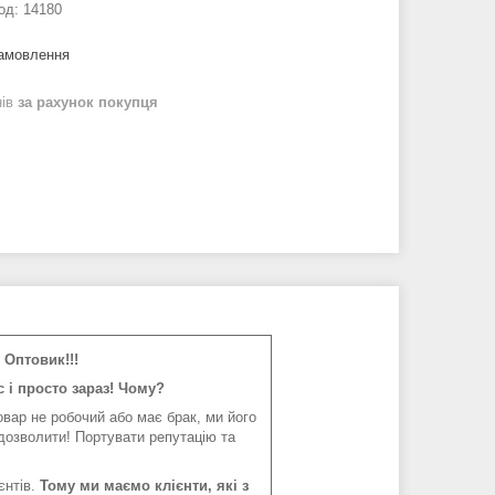
од:
14180
замовлення
нів
за рахунок покупця
Оптовик!!!
 і просто зараз! Чому?
вар не робочий або має брак, ми його
дозволити! Портувати репутацію та
єнтів.
Тому ми маємо клієнти, які з