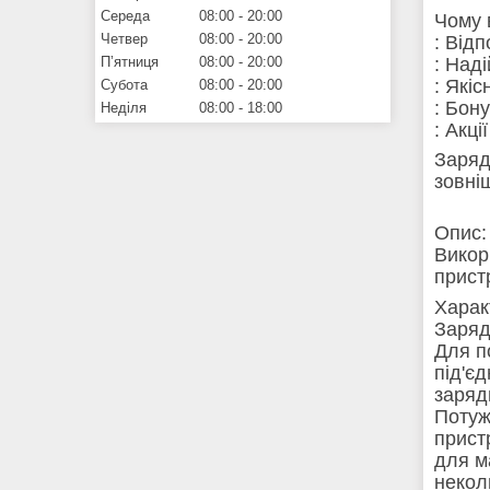
Середа
08:00
20:00
Чому 
Четвер
08:00
20:00
: Від
: Над
Пʼятниця
08:00
20:00
: Які
Субота
08:00
20:00
: Бон
Неділя
08:00
18:00
: Акці
Заряд
зовні
Опис:
Викор
прист
Харак
Заряд
Для п
під'є
заряд
Потуж
прист
для м
некол