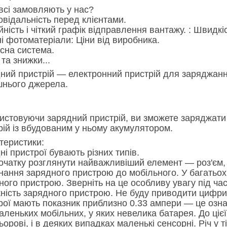
всі замовляють у нас?
повідальність перед клієнтами.
ійність і чіткий графік відправлення вантажу. : Швид
сні фотоматеріали: Ціни від виробника.
усна система.
ї та знижки...
ний пристрій — електронний пристрій для заряджанн
шнього джерела.
истовуючи зарядний пристрій, ви зможете заряджати 
рій із вбудованим у ньому акумулятором.
теристики:
ні пристрої бувають різних типів.
очатку розглянути найважливіший елемент — роз'єм, 
днання зарядного пристрою до мобільного. У багатьох 
ного пристрою. Зверніть на це особливу увагу під час
ність зарядного пристрою. Не буду приводити цифри
рої мають показник приблизно 0.33 ампери — це озна
аленьких мобільних, у яких невелика батарея. До цієї
ьорові, і в деяких випадках маленькі сенсорні. Річ у