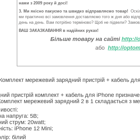
нами з 2009 року й досі!
3. Ми якісно пакуємо та швидко відправляємо товар!
Оскіл
ми практично всі замовлення доставляємо того ж дня або від
день на день. Вам потрібно терміново? Щоб не підвели? Замов
ВАШ ЗАКАЗКАВАННЯ в надійних руках!
Більше товару на сайті
http:/
або
http://opto
Комплект мережевий зарядний пристрій + кабель для A
ний пристрій комплект + кабель для iPhone призначе
 Комплект мережевий зарядний 2 в 1 складається з м
ивості:
на напруга: 5В;
ний струм: 20watt;
ість: iPhone 12 Mini;
лір: білий