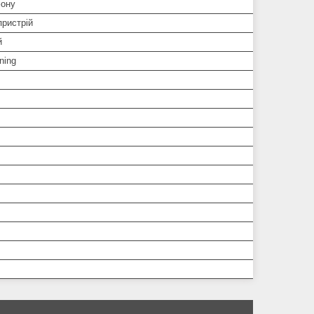
ону
пристрій
й
ning