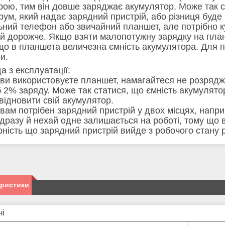
рою, тим він довше заряджає акумулятор. Може так с
трум, який надає зарядний пристрій, або різниця буде
ьний телефон або звичайний планшет, але потрібно 
 й дорожче. Якщо взяти малопотужну зарядку на план
що в планшета величезна ємність акумулятора. Для пл
и.
а з експлуатації:
ви використовуєте планшет, намагайтеся не розрядж
б 2% заряду. Може так статися, що ємність акумулято
 відновити свій акумулятор.
вам потрібен зарядний пристрій у двох місцях, наприк
ідразу й нехай одне залишається на роботі, тому що 
рність що зарядний пристрій вийде з робочого стану р
еристики
ні