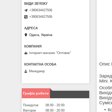
+380634427506
+380634427506
Одеса, Україна
Інтернет-магазин "Оптовик"
Опис 
Менеджер
Заряд
Mini.
Особл
Вихід
Графік роботи
Вихід
Сумісн
Понеділок
08:00
20:00
Ко
Вівторок
08:00
20:00