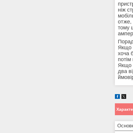
прист
ніж с
мобіл
отже,
тому 
ампер
Порад
Якщо 
хоча 
потім
Якщо 
два в
ймові
Характ
Основ