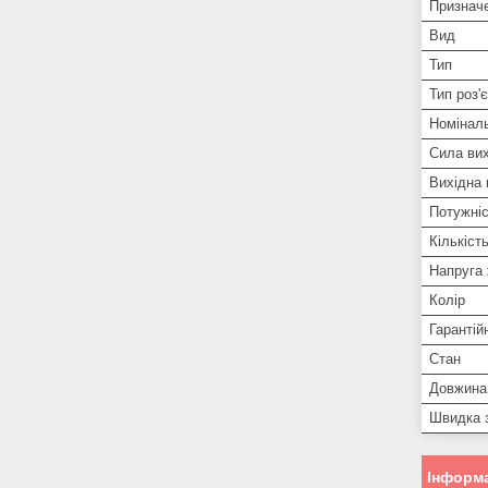
Признач
Вид
Тип
Тип роз'
Номінал
Сила вих
Вихідна 
Потужні
Кількіст
Напруга
Колір
Гарантій
Стан
Довжина
Швидка 
Інформа