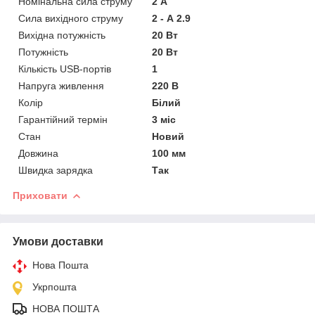
Номінальна сила струму
2 А
Сила вихідного струму
2 - А 2.9
Вихідна потужність
20 Вт
Потужність
20 Вт
Кількість USB-портів
1
Напруга живлення
220 В
Колір
Білий
Гарантійний термін
3 міс
Стан
Новий
Довжина
100 мм
Швидка зарядка
Так
Приховати
Умови доставки
Нова Пошта
Укрпошта
НОВА ПОШТА