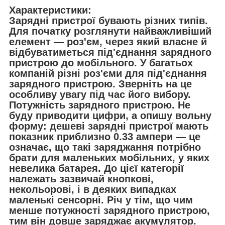
Характеристики:
Зарядні пристрої бувають різних типів.
Для початку розглянути найважливіший
елемент — роз'єм, через який власне й
відбуватиметься під'єднання зарядного
пристрою до мобільного. У багатьох
компаній різні роз'єми для під'єднання
зарядного пристрою. Зверніть на це
особливу увагу під час його вибору.
Потужність зарядного пристрою. Не
буду приводити цифри, а опишу вольну
форму: дешеві зарядні пристрої мають
показник приблизно 0.33 ампери — це
означає, що такі заряджання потрібно
брати для маленьких мобільних, у яких
невелика батарея. До цієї категорії
належать зазвичай кнопкові,
некольорові, і в деяких випадках
маленькі сенсорні. Річ у тім, що чим
менше потужності зарядного пристрою,
тим він довше заряджає акумулятор.