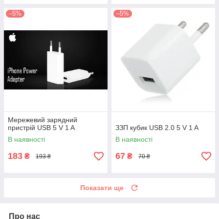
–5%
–5%
Мережевий зарядний
пристрій USB 5 V 1 A
ЗЗП кубик USB 2.0 5 V 1 A
В наявності
В наявності
183
67
₴
₴
193 ₴
70 ₴
Показати ще
Про нас