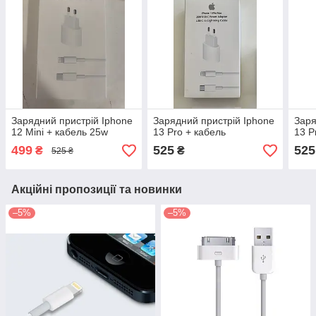
Зарядний пристрій Iphone
Зарядний пристрій Iphone
Заря
12 Mini + кабель 25w
13 Pro + кабель
13 P
499
525
525
₴
₴
525 ₴
Акційні пропозиції та новинки
–5%
–5%