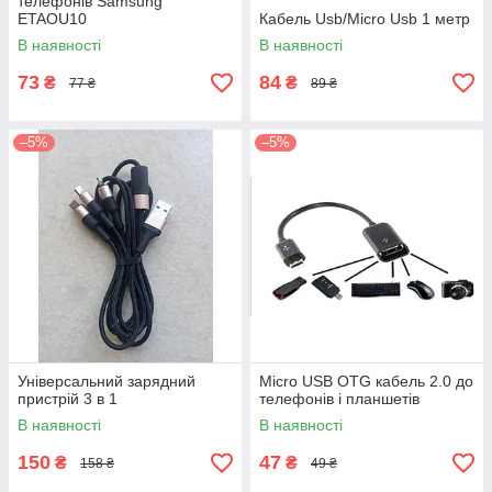
телефонів Samsung
ETAOU10
Кабель Usb/Micro Usb 1 метр
В наявності
В наявності
73
84
₴
₴
77 ₴
89 ₴
–5%
–5%
Універсальний зарядний
Micro USB OTG кабель 2.0 до
пристрій 3 в 1
телефонів і планшетів
В наявності
В наявності
150
47
₴
₴
158 ₴
49 ₴