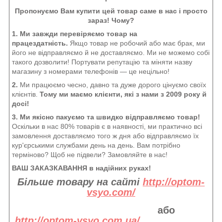
Пропонуємо Вам купити цей товар саме в нас і просто
зараз! Чому?
1. Ми завжди перевіряємо товар на
працездатність.
Якщо товар не робочий або має брак, ми
його не відправляємо й не доставляємо. Ми не можемо собі
такого дозволити! Портувати репутацію та міняти назву
магазину з номерами телефонів — це нецільно!
2.
Ми працюємо чесно, давно та дуже дорого цінуємо своїх
клієнтів.
Тому ми маємо клієнти, які з нами з 2009 року й
досі!
3. Ми якісно пакуємо та швидко відправляємо товар!
Оскільки в нас 80% товарів є в наявності, ми практично всі
замовлення доставляємо того ж дня або відправляємо їх
кур'єрськими службами день на день. Вам потрібно
терміново? Щоб не підвели? Замовляйте в нас!
ВАШ ЗАКАЗКАВАННЯ в надійних руках!
Більше товару на сайті
http://optom-
vsyo.com/
або
http://optom-vsyo.com.ua/