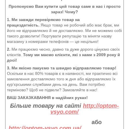
Пропонуємо Вам купити цей товар саме в нас і просто
зараз! Чому?
1. Ми завжди перевіряємо товар на
працездатність.
Якщо товар не робочий або має брак, ми
його не відправляємо й не доставляємо. Ми не можемо собі
такого дозволити! Портувати репутацію та міняти назву
магазину з номерами телефонів — це нецільно!
2.
Ми працюємо чесно, давно та дуже дорого цінуємо своїх
клієнтів.
Тому ми маємо клієнти, які з нами з 2009 року й
досі!
3. Ми якісно пакуємо та швидко відправляємо товар!
Оскільки в нас 80% товарів є в наявності, ми практично всі
замовлення доставляємо того ж дня або відправляємо їх
кур'єрськими службами день на день. Вам потрібно
терміново? Щоб не підвели? Замовляйте в нас!
ВАШ ЗАКАЗКАВАННЯ в надійних руках!
Більше товару на сайті
http://optom-
vsyo.com/
або
http://optom-vsyo.com.ua/