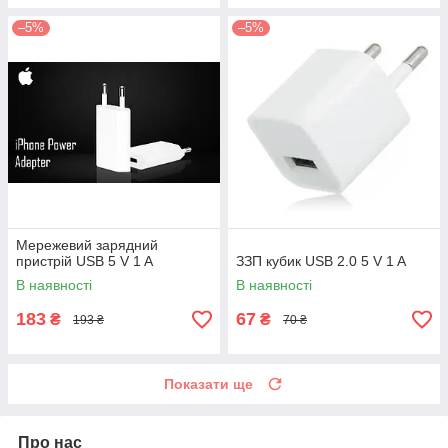
–5%
–5%
Мережевий зарядний
пристрій USB 5 V 1 A
ЗЗП кубик USB 2.0 5 V 1 A
В наявності
В наявності
183
67
₴
₴
193 ₴
70 ₴
Показати ще
Про нас