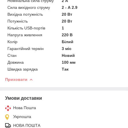
Номінальна сила струму
2 А
Сила вихідного струму
2 - А 2.9
Вихідна потужність
20 Вт
Потужність
20 Вт
Кількість USB-портів
1
Напруга живлення
220 В
Колір
Білий
Гарантійний термін
3 міс
Стан
Новий
Довжина
100 мм
Швидка зарядка
Так
Приховати
Умови доставки
Нова Пошта
Укрпошта
НОВА ПОШТА