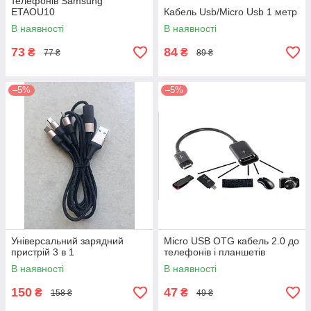
телефонів Samsung
ETAOU10
Кабель Usb/Micro Usb 1 метр
В наявності
В наявності
73
84
₴
₴
77 ₴
89 ₴
–5%
–5%
Універсальний зарядний
Micro USB OTG кабель 2.0 до
пристрій 3 в 1
телефонів і планшетів
В наявності
В наявності
150
47
₴
₴
158 ₴
49 ₴