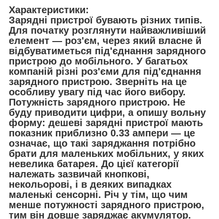
Характеристики:
Зарядні пристрої бувають різних типів.
Для початку розглянути найважливіший
елемент — роз'єм, через який власне й
відбуватиметься під'єднання зарядного
пристрою до мобільного. У багатьох
компаній різні роз'єми для під'єднання
зарядного пристрою. Зверніть на це
особливу увагу під час його вибору.
Потужність зарядного пристрою. Не
буду приводити цифри, а опишу вольну
форму: дешеві зарядні пристрої мають
показник приблизно 0.33 ампери — це
означає, що такі заряджання потрібно
брати для маленьких мобільних, у яких
невелика батарея. До цієї категорії
належать зазвичай кнопкові,
некольорові, і в деяких випадках
маленькі сенсорні. Річ у тім, що чим
менше потужності зарядного пристрою,
тим він довше заряджає акумулятор.