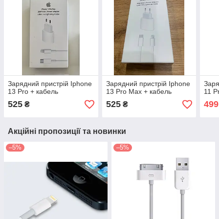
Зарядний пристрій Iphone
Зарядний пристрій Iphone
Заря
13 Pro + кабель
13 Pro Max + кабель
11 P
525
525
499
₴
₴
Акційні пропозиції та новинки
–5%
–5%