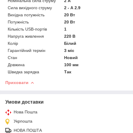
Номінальна сила струму
2 А
Сила вихідного струму
2 - А 2.9
Вихідна потужність
20 Вт
Потужність
20 Вт
Кількість USB-портів
1
Напруга живлення
220 В
Колір
Білий
Гарантійний термін
3 міс
Стан
Новий
Довжина
100 мм
Швидка зарядка
Так
Приховати
Умови доставки
Нова Пошта
Укрпошта
НОВА ПОШТА