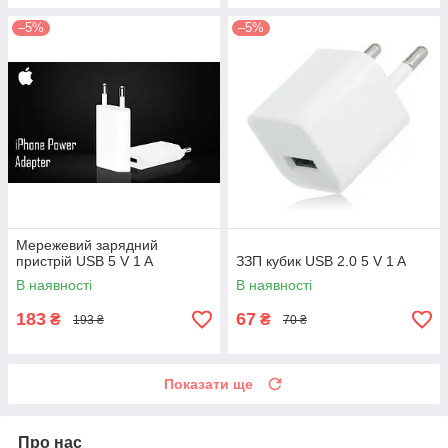
–5%
–5%
Мережевий зарядний
пристрій USB 5 V 1 A
ЗЗП кубик USB 2.0 5 V 1 A
В наявності
В наявності
183
67
₴
₴
193 ₴
70 ₴
Показати ще
Про нас