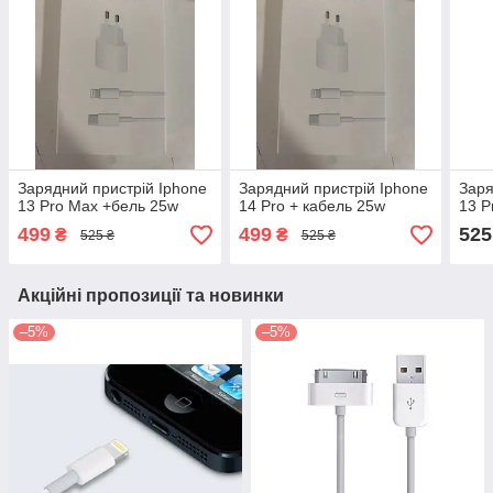
Зарядний пристрій Iphone
Зарядний пристрій Iphone
Заря
13 Pro Max +бель 25w
14 Pro + кабель 25w
13 P
499
499
525
₴
₴
525 ₴
525 ₴
Акційні пропозиції та новинки
–5%
–5%