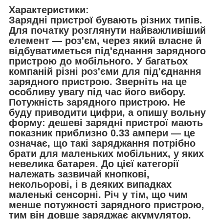
Характеристики:
Зарядні пристрої бувають різних типів.
Для початку розглянути найважливіший
елемент — роз'єм, через який власне й
відбуватиметься під'єднання зарядного
пристрою до мобільного. У багатьох
компаній різні роз'єми для під'єднання
зарядного пристрою. Зверніть на це
особливу увагу під час його вибору.
Потужність зарядного пристрою. Не
буду приводити цифри, а опишу вольну
форму: дешеві зарядні пристрої мають
показник приблизно 0.33 ампери — це
означає, що такі заряджання потрібно
брати для маленьких мобільних, у яких
невелика батарея. До цієї категорії
належать зазвичай кнопкові,
некольорові, і в деяких випадках
маленькі сенсорні. Річ у тім, що чим
менше потужності зарядного пристрою,
тим він довше заряджає акумулятор.