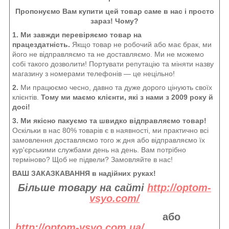
Пропонуємо Вам купити цей товар саме в нас і просто
зараз! Чому?
1. Ми завжди перевіряємо товар на
працездатність.
Якщо товар не робочий або має брак, ми
його не відправляємо та не доставляємо. Ми не можемо
собі такого дозволити! Портувати репутацію та міняти назву
магазину з номерами телефонів — це нецільно!
2.
Ми працюємо чесно, давно та дуже дорого цінують своїх
клієнтів.
Тому ми маємо клієнти, які з нами з 2009 року й
досі!
3. Ми якісно пакуємо та швидко відправляємо товар!
Оскільки в нас 80% товарів є в наявності, ми практично всі
замовлення доставляємо того ж дня або відправляємо їх
кур'єрськими службами день на день. Вам потрібно
терміново? Щоб не підвели? Замовляйте в нас!
ВАШ ЗАКАЗКАВАННЯ в надійних руках!
Більше товару на сайті
http://optom-
vsyo.com/
або
http://optom-vsyo.com.ua/