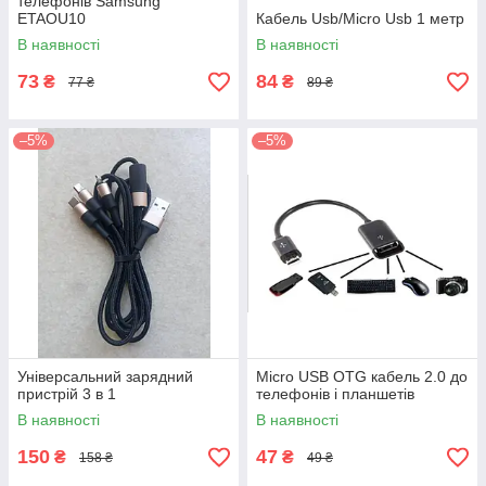
телефонів Samsung
ETAOU10
Кабель Usb/Micro Usb 1 метр
В наявності
В наявності
73
84
₴
₴
77 ₴
89 ₴
–5%
–5%
Універсальний зарядний
Micro USB OTG кабель 2.0 до
пристрій 3 в 1
телефонів і планшетів
В наявності
В наявності
150
47
₴
₴
158 ₴
49 ₴