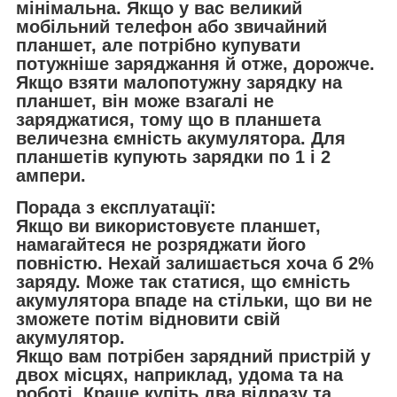
мінімальна. Якщо у вас великий
мобільний телефон або звичайний
планшет, але потрібно купувати
потужніше заряджання й отже, дорожче.
Якщо взяти малопотужну зарядку на
планшет, він може взагалі не
заряджатися, тому що в планшета
величезна ємність акумулятора. Для
планшетів купують зарядки по 1 і 2
ампери.
Порада з експлуатації:
Якщо ви використовуєте планшет,
намагайтеся не розряджати його
повністю. Нехай залишається хоча б 2%
заряду. Може так статися, що ємність
акумулятора впаде на стільки, що ви не
зможете потім відновити свій
акумулятор.
Якщо вам потрібен зарядний пристрій у
двох місцях, наприклад, удома та на
роботі. Краще купіть два відразу та