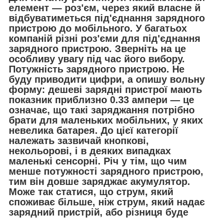
елемент — роз'єм, через який власне й
відбуватиметься під'єднання зарядного
пристрою до мобільного. У багатьох
компаній різні роз'єми для під'єднання
зарядного пристрою. Зверніть на це
особливу увагу під час його вибору.
Потужність зарядного пристрою. Не
буду приводити цифри, а опишу вольну
форму: дешеві зарядні пристрої мають
показник приблизно 0.33 ампери — це
означає, що такі заряджання потрібно
брати для маленьких мобільних, у яких
невелика батарея. До цієї категорії
належать зазвичай кнопкові,
некольорові, і в деяких випадках
маленькі сенсорні. Річ у тім, що чим
менше потужності зарядного пристрою,
тим він довше заряджає акумулятор.
Може так статися, що струм, який
споживає більше, ніж струм, який надає
зарядний пристрій, або різниця буде