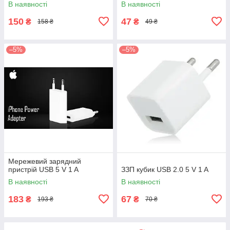
В наявності
В наявності
150
47
₴
₴
158 ₴
49 ₴
–5%
–5%
Мережевий зарядний
пристрій USB 5 V 1 A
ЗЗП кубик USB 2.0 5 V 1 A
В наявності
В наявності
183
67
₴
₴
193 ₴
70 ₴