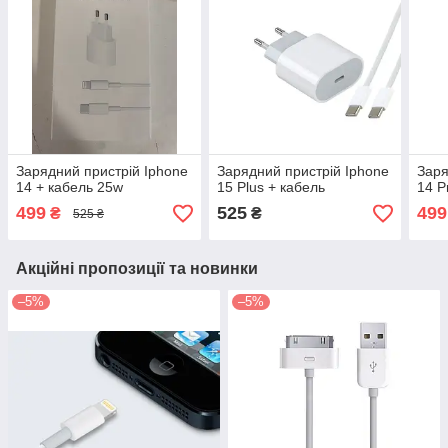
Зарядний пристрій Iphone
Зарядний пристрій Iphone
Заря
14 + кабель 25w
15 Plus + кабель
14 P
499
525
499
₴
₴
525 ₴
Акційні пропозиції та новинки
–5%
–5%