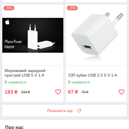
–5%
–5%
Мережевий зарядний
пристрій USB 5 V 1 A
ЗЗП кубик USB 2.0 5 V 1 A
В наявності
В наявності
183
67
₴
₴
193 ₴
70 ₴
Показати ще
Про нас