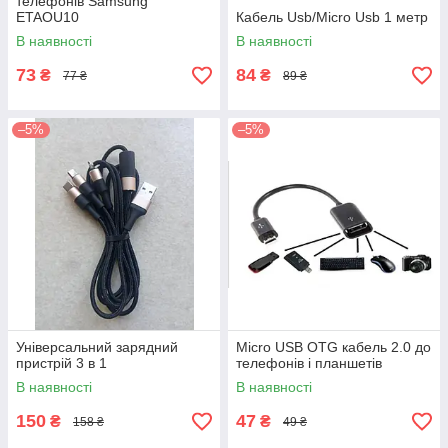
телефонів Samsung
ETAOU10
Кабель Usb/Micro Usb 1 метр
В наявності
В наявності
73
84
₴
₴
77 ₴
89 ₴
–5%
–5%
Універсальний зарядний
Micro USB OTG кабель 2.0 до
пристрій 3 в 1
телефонів і планшетів
В наявності
В наявності
150
47
₴
₴
158 ₴
49 ₴