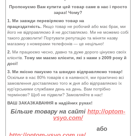
Пропонуємо Вам купити цей товар саме в нас і просто
зараз! Чому?
1. Ми завжди перевіряємо товар на
працездатність.
Якщо товар не робочий або має брак, ми
його не відправляємо й не доставляємо. Ми не можемо собі
такого дозволити! Портувати репутацію та міняти назву
магазину з номерами телефонів — це нецільно!
2.
Ми працюємо чесно, давно та дуже дорого цінуємо своїх
клієнтів.
Тому ми маємо клієнти, які з нами з 2009 року й
досі!
3. Ми якісно пакуємо та швидко відправляємо товар!
Оскільки в нас 80% товарів є в наявності, ми практично всі
замовлення доставляємо того ж дня або відправляємо їх
кур'єрськими службами день на день. Вам потрібно
терміново? Щоб не підвели? Замовляйте в нас!
ВАШ ЗАКАЗКАВАННЯ в надійних руках!
Більше товару на сайті
http://optom-
vsyo.com/
або
http://optom-vsyo.com.ua/