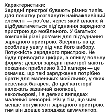
Характеристики:
Зарядні пристрої бувають різних типів.
Для початку розглянути найважливіший
елемент — роз'єм, через який власне й
відбуватиметься під'єднання зарядного
пристрою до мобільного. У багатьох
компаній різні роз'єми для під'єднання
зарядного пристрою. Зверніть на це
особливу увагу під час його вибору.
Потужність зарядного пристрою. Не
буду приводити цифри, а опишу вольну
форму: дешеві зарядні пристрої мають
показник приблизно 0.33 ампери — це
означає, що такі заряджання потрібно
брати для маленьких мобільних, у яких
невелика батарея. До цієї категорії
належать зазвичай кнопкові,
некольорові, і в деяких випадках
маленькі сенсорні. Річ у тім, що чим
менше потужності зарядного пристрою,
тим він довше заряджає акумулятор.