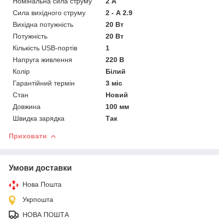
Номінальна сила струму
2 А
Сила вихідного струму
2 - А 2.9
Вихідна потужність
20 Вт
Потужність
20 Вт
Кількість USB-портів
1
Напруга живлення
220 В
Колір
Білий
Гарантійний термін
3 міс
Стан
Новий
Довжина
100 мм
Швидка зарядка
Так
Приховати
Умови доставки
Нова Пошта
Укрпошта
НОВА ПОШТА