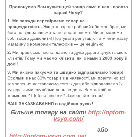
Пропонуємо Вам купити цей товар саме в нас і просто
зараз! Чому?
1. Ми завжди перевіряємо товар на
працездатність.
Якщо товар не робочий або має брак, ми
його не відправляємо та не доставляємо. Ми не можемо
собі такого дозволити! Портувати репутацію та міняти назву
магазину з номерами телефонів — це нецільно!
2.
Ми працюємо чесно, давно та дуже дорого цінують своїх
клієнтів.
Тому ми маємо клієнти, які з нами з 2009 року й
досі!
3. Ми якісно пакуємо та швидко відправляємо товар!
Оскільки в нас 80% товарів є в наявності, ми практично всі
замовлення доставляємо того ж дня або відправляємо їх
кур'єрськими службами день на день. Вам потрібно
терміново? Щоб не підвели? Замовляйте в нас!
ВАШ ЗАКАЗКАВАННЯ в надійних руках!
Більше товару на сайті
http://optom-
vsyo.com/
або
http://optom-vsyo.com.ua/