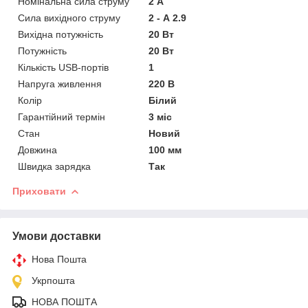
Номінальна сила струму
2 А
Сила вихідного струму
2 - А 2.9
Вихідна потужність
20 Вт
Потужність
20 Вт
Кількість USB-портів
1
Напруга живлення
220 В
Колір
Білий
Гарантійний термін
3 міс
Стан
Новий
Довжина
100 мм
Швидка зарядка
Так
Приховати
Умови доставки
Нова Пошта
Укрпошта
НОВА ПОШТА