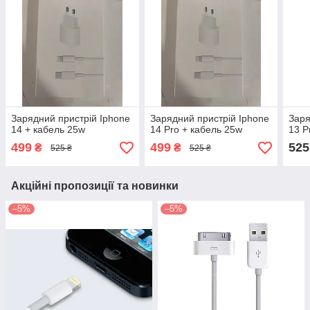
Зарядний пристрій Iphone
Зарядний пристрій Iphone
Заря
14 + кабель 25w
14 Pro + кабель 25w
13 P
499
499
525
₴
₴
525 ₴
525 ₴
Акційні пропозиції та новинки
–5%
–5%