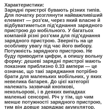
Характеристики:
Зарядні пристрої бувають різних типів.
Для початку розглянути найважливіший
елемент — роз'єм, через який власне й
відбуватиметься під'єднання зарядного
пристрою до мобільного. У багатьох
компаній різні роз'єми для під'єднання
зарядного пристрою. Зверніть на це
особливу увагу під час його вибору.
Потужність зарядного пристрою. Не
буду приводити цифри, а опишу вольну
форму: дешеві зарядні пристрої мають
показник приблизно 0.33 ампери — це
означає, що такі заряджання потрібно
брати для маленьких мобільних, у яких
невелика батарея. До цієї категорії
належать зазвичай кнопкові,
некольорові, і в деяких випадках
маленькі сенсорні. Річ у тім, що чим
менше потужності зарядного пристрою,
тим він довше заряджає акумулятор.