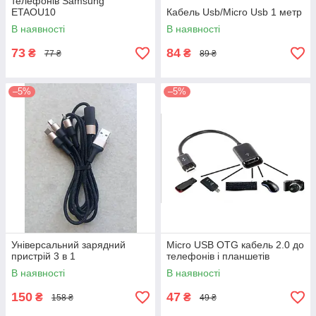
телефонів Samsung
ETAOU10
Кабель Usb/Micro Usb 1 метр
В наявності
В наявності
73
84
₴
₴
77 ₴
89 ₴
–5%
–5%
Універсальний зарядний
Micro USB OTG кабель 2.0 до
пристрій 3 в 1
телефонів і планшетів
В наявності
В наявності
150
47
₴
₴
158 ₴
49 ₴