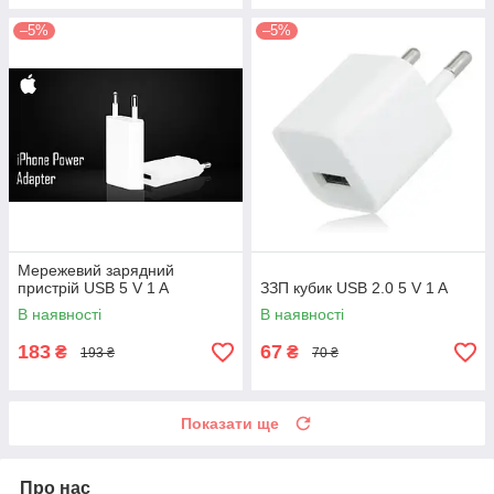
–5%
–5%
Мережевий зарядний
пристрій USB 5 V 1 A
ЗЗП кубик USB 2.0 5 V 1 A
В наявності
В наявності
183
67
₴
₴
193 ₴
70 ₴
Показати ще
Про нас