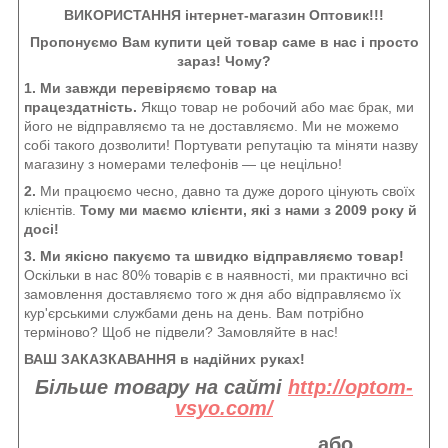
ВИКОРИСТАННЯ інтернет-магазин Оптовик!!!
Пропонуємо Вам купити цей товар саме в нас і просто
зараз! Чому?
1. Ми завжди перевіряємо товар на
працездатність.
Якщо товар не робочий або має брак, ми
його не відправляємо та не доставляємо. Ми не можемо
собі такого дозволити! Портувати репутацію та міняти назву
магазину з номерами телефонів — це нецільно!
2.
Ми працюємо чесно, давно та дуже дорого цінують своїх
клієнтів.
Тому ми маємо клієнти, які з нами з 2009 року й
досі!
3. Ми якісно пакуємо та швидко відправляємо товар!
Оскільки в нас 80% товарів є в наявності, ми практично всі
замовлення доставляємо того ж дня або відправляємо їх
кур'єрськими службами день на день. Вам потрібно
терміново? Щоб не підвели? Замовляйте в нас!
ВАШ ЗАКАЗКАВАННЯ в надійних руках!
Більше товару на сайті
http://optom-
vsyo.com/
або