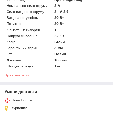
Номінальна сила струму
2 А
Сила вихідного струму
2 - А 2.9
Вихідна потужність
20 Вт
Потужність
20 Вт
Кількість USB-портів
1
Напруга живлення
220 В
Колір
Білий
Гарантійний термін
3 міс
Стан
Новий
Довжина
100 мм
Швидка зарядка
Так
Приховати
Умови доставки
Нова Пошта
Укрпошта