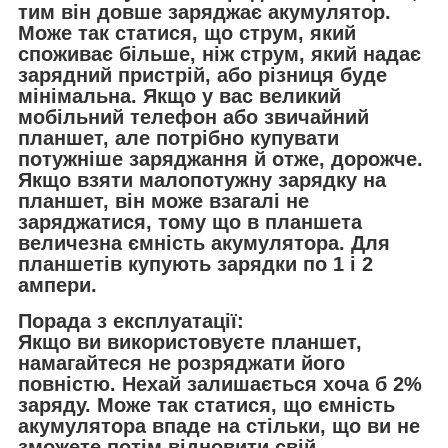
тим він довше заряджає акумулятор.
Може так статися, що струм, який
споживає більше, ніж струм, який надає
зарядний пристрій, або різниця буде
мінімальна. Якщо у вас великий
мобільний телефон або звичайний
планшет, але потрібно купувати
потужніше заряджання й отже, дорожче.
Якщо взяти малопотужну зарядку на
планшет, він може взагалі не
заряджатися, тому що в планшета
величезна ємність акумулятора. Для
планшетів купують зарядки по 1 і 2
ампери.
Порада з експлуатації:
Якщо ви використовуєте планшет,
намагайтеся не розряджати його
повністю. Нехай залишається хоча б 2%
заряду. Може так статися, що ємність
акумулятора впаде на стільки, що ви не
зможете потім відновити свій