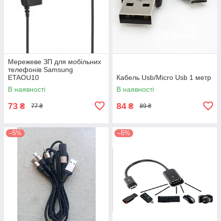
Мережеве ЗП для мобільних
телефонів Samsung
ETAOU10
Кабель Usb/Micro Usb 1 метр
В наявності
В наявності
73
84
₴
₴
77 ₴
89 ₴
–5%
–5%