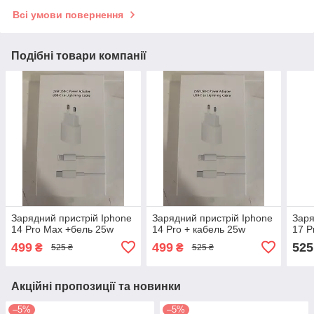
Всі умови повернення
Подібні товари компанії
Зарядний пристрій Iphone
Зарядний пристрій Iphone
Заря
14 Pro Max +бель 25w
14 Pro + кабель 25w
17 P
499
499
525
₴
₴
525 ₴
525 ₴
Акційні пропозиції та новинки
–5%
–5%