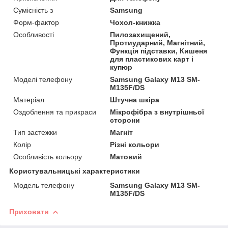
Сумісність з
Samsung
Форм-фактор
Чохол-книжка
Особливості
Пилозахищений,
Протиударний, Магнітний,
Функція підставки, Кишеня
для пластикових карт і
купюр
Моделі телефону
Samsung Galaxy M13 SM-
M135F/DS
Матеріал
Штучна шкіра
Оздоблення та прикраси
Мікрофібра з внутрішньої
сторони
Тип застежки
Магніт
Колір
Різні кольори
Особливість кольору
Матовий
Користувальницькі характеристики
Модель телефону
Samsung Galaxy M13 SM-
M135F/DS
Приховати