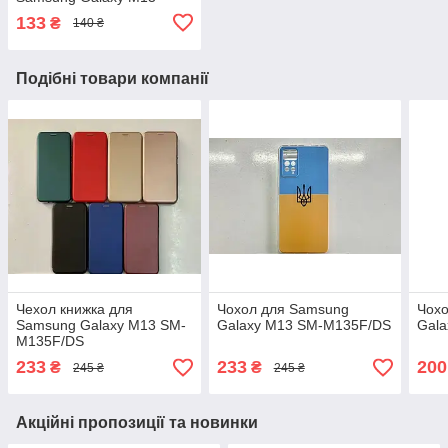
133
₴
140 ₴
Подібні товари компанії
Чехол книжка для
Чохол для Samsung
Чох
Samsung Galaxy M13 SM-
Galaxy M13 SM-M135F/DS
Gal
M135F/DS
233
233
200
₴
₴
245 ₴
245 ₴
Акційні пропозиції та новинки