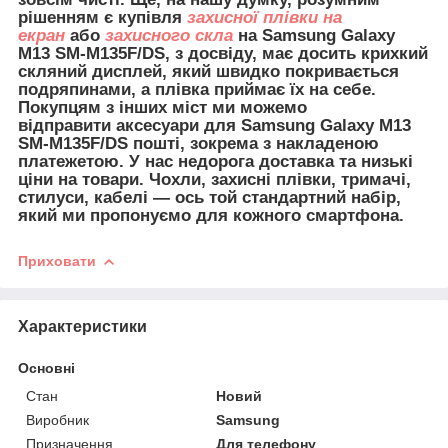
рішенням є купівля
захисної плівки на
екран
або
захисного скла
на Samsung Galaxy
M13 SM-M135F/DS, з досвіду, має досить крихкий
скляний дисплей, який швидко покривається
подряпинами, а плівка приймає їх на себе.
Покупцям з інших міст ми можемо
відправити
аксесуари для
Samsung Galaxy M13
SM-M135F/DS пошті, зокрема з накладеною
платежетою. У нас недорога доставка та низькі
ціни на товари. Чохли, захисні плівки, тримачі,
стилуси, кабелі — ось той стандартний набір,
який ми пропонуємо для кожного смартфона.
Приховати
Характеристики
Основні
Стан
Новий
Виробник
Samsung
Призначення
Для телефону