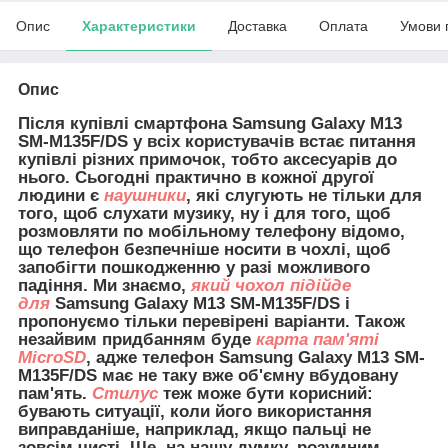
Опис
Характеристики
Доставка
Оплата
Умови 
Опис
Після купівлі смартфона Samsung Galaxy M13
SM-M135F/DS у всіх користувачів встає питання
купівлі різних примочок, тобто аксесуарів до
нього. Сьогодні практично в кожної другої
людини є
наушники
, які слугують не тільки для
того, щоб слухати музику, ну і для того, щоб
розмовляти по мобільному телефону відомо,
що телефон безпечніше носити в чохлі, щоб
запобігти пошкодженню у разі можливого
падіння. Ми знаємо,
який чохол підійде
для
Samsung Galaxy M13 SM-M135F/DS і
пропонуємо тільки перевірені варіанти. Також
незайвим придбанням буде
карта пам'яті
MicroSD
, адже телефон Samsung Galaxy M13 SM-
M135F/DS має не таку вже об'ємну вбудовану
пам'ять.
Стилус
теж може бути корисний:
бувають ситуації, коли його використання
виправданіше, наприклад, якщо пальці не
зовсім чисті. Ще, на нашу думку, розумним