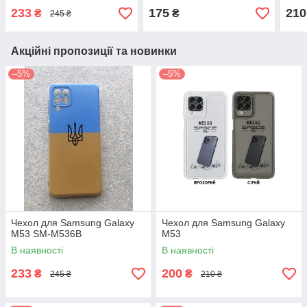
233
175
210
₴
₴
245 ₴
Акційні пропозиції та новинки
–5%
–5%
Чехол для Samsung Galaxy
Чехол для Samsung Galaxy
M53 SM-M536B
M53
В наявності
В наявності
233
200
₴
₴
245 ₴
210 ₴