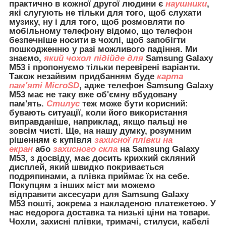
практично в кожної другої людини є
наушники
,
які слугують не тільки для того, щоб слухати
музику, ну і для того, щоб розмовляти по
мобільному телефону відомо, що телефон
безпечніше носити в чохлі, щоб запобігти
пошкодженню у разі можливого падіння. Ми
знаємо,
який чохол підійде для
Samsung Galaxy
M53 і пропонуємо тільки перевірені варіанти.
Також незайвим придбанням буде
карта
пам'яті MicroSD
, адже телефон Samsung Galaxy
M53 має не таку вже об'ємну вбудовану
пам'ять.
Стилус
теж може бути корисний:
бувають ситуації, коли його використання
виправданіше, наприклад, якщо пальці не
зовсім чисті. Ще, на нашу думку, розумним
рішенням є купівля
захисної плівки на
екран
або
захисного скла
на Samsung Galaxy
M53, з досвіду, має досить крихкий скляний
дисплей, який швидко покривається
подряпинами, а плівка приймає їх на себе.
Покупцям з інших міст ми можемо
відправити
аксесуари для
Samsung Galaxy
M5
3
пошті, зокрема з накладеною платежетою. У
нас недорога доставка та низькі ціни на товари.
Чохли, захисні плівки, тримачі, стилуси, кабелі