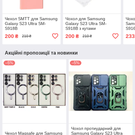
Чехол SMTT для Samsung
Чохол для Samsung
Чохо
Galaxy S23 Ultra SM-
Galaxy S23 Ultra SM-
Sams
S918B
S918B з кутами
S91
200
200
233
₴
₴
210 ₴
210 ₴
Акційні пропозиції та новинки
–5%
–5%
Чохол протиударний для
Чехол Magsafe для Samsung
Samsung Galaxy S23 Ultra