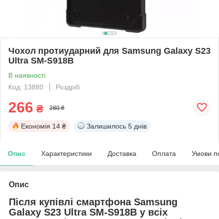
Чохол протиударний для Samsung Galaxy S23
Ultra SM-S918B
В наявності
Код: 13880
Роздріб
266
₴
280 ₴
Економія
14 ₴
Залишилось
5 днів
Опис
Характеристики
Доставка
Оплата
Умови п
Опис
Після купівлі смартфона Samsung
Galaxy S23 Ultra SM-S918B у всіх