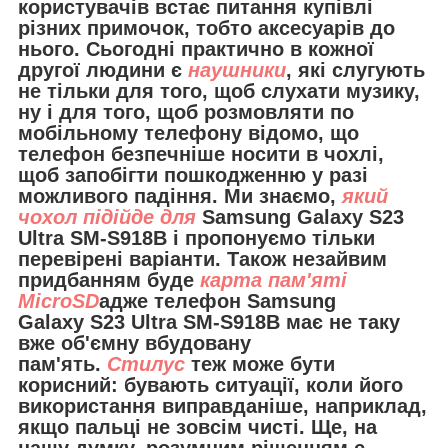
користувачів встає питання купівлі
різних примочок, тобто аксесуарів до
нього. Сьогодні практично в кожної
другої людини є
наушники
, які слугують
не тільки для того, щоб слухати музику,
ну і для того, щоб розмовляти по
мобільному телефону відомо, що
телефон безпечніше носити в чохлі,
щоб запобігти пошкодженню у разі
можливого падіння. Ми знаємо,
який
чохол підійде для
Samsung Galaxy S23
Ultra SM-S918B і пропонуємо тільки
перевірені варіанти. Також незайвим
придбанням буде
карта пам'яті
MicroSD
адже телефон Samsung
Galaxy S23 Ultra SM-S918B має не таку
вже об'ємну вбудовану
пам'ять.
Стилус
теж може бути
корисний: бувають ситуації, коли його
використання виправданіше, наприклад,
якщо пальці не зовсім чисті. Ще, на
нашу думку, розумним рішенням є