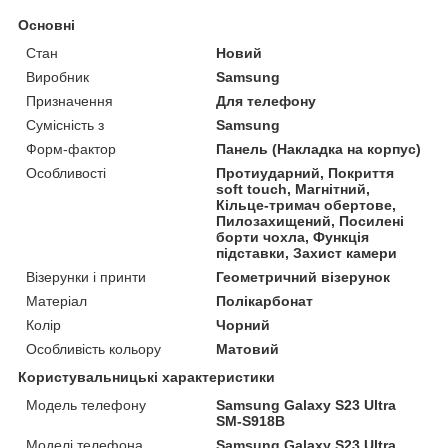
Основні
Стан
Новий
Виробник
Samsung
Призначення
Для телефону
Сумісність з
Samsung
Форм-фактор
Панель (Накладка на корпус)
Особливості
Протиударний, Покриття
soft touch, Магнітний,
Кільце-тримач обертове,
Пилозахищений, Посилені
борти чохла, Функція
підставки, Захист камери
Візерунки і принти
Геометричний візерунок
Матеріал
Полікарбонат
Колір
Чорний
Особливість кольору
Матовий
Користувальницькі характеристики
Модель телефону
Samsung Galaxy S23 Ultra
SM-S918B
Моделі телефона
Samsung Galaxy S23 Ultra