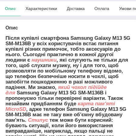
Опис
Характеристики
Доставка
Оплата
Умови п
Опис
Після купівлі смартфона Samsung Galaxy M13
5G
SM-M136B
у всіх користувачів встає питання
купівлі різних примочок, тобто аксесуарів до
нього. Сьогодні практично в кожної другої
людини є
наушники
, які слугують не тільки для
того, щоб слухати музику, ну і для того, щоб
розмовляти по мобільному телефону відомо,
що телефон безпечніше носити в чохлі, щоб
запобігти пошкодженню в разі можливого
падіння. Ми знаємо,
який чохол підійде
для
Samsung Galaxy M13 5G SM-M136B і
пропонуємо тільки перевірені варіанти. Також
незайвим придбанням буде
карта пам'яті
MicroSD
, адже телефон Samsung Galaxy M13 5G
SM-M136B має не таку вже об'ємну вбудовану
пам'ять.
Стилус
теж може бути корисний:
бувають ситуації, коли його використання
виправданіше, наприклад, якщо пальці не