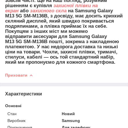
зовсім чисті. Ще на наш погляд, розумним
рішенням є купівля
захисної плівки на
екран
або
захисного скла
на Samsung Galaxy
M13 5G SM-M136B, з досвіду, має досить крихкий
скляний дисплей, який швидко покривається
подряпинами, а плівка приймає їх на себе.
Покупцям з інших міст ми можемо
відправити
аксесуари для
Samsung Galaxy
M13 5G SM-M136B пошті, зокрема з накладеною
платежетою. У нас недорога доставка та низькі
ціни на товари. Чохли, захисні плівки, тримачі,
стилуси, кабелі — ось той стандартний набір,
який ми пропонуємо для кожного смартфона.
Приховати
Характеристики
Основні
Стан
Новий
Виробник
Samsung
Призначення
Для телефону