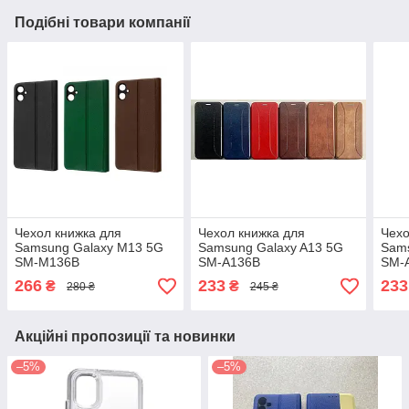
Подібні товари компанії
Чехол книжка для
Чехол книжка для
Чехо
Samsung Galaxy M13 5G
Samsung Galaxy A13 5G
Sams
SM-M136B
SM-A136B
SM-
266
233
233
₴
₴
280 ₴
245 ₴
Акційні пропозиції та новинки
–5%
–5%