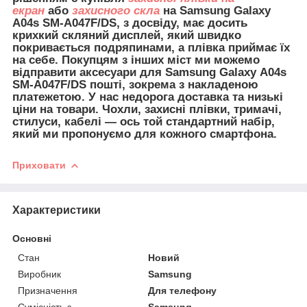
екран
або
захисного скла
на Samsung Galaxy
A04s SM-A047F/DS, з досвіду, має досить
крихкий скляний дисплей, який швидко
покривається подряпинами, а плівка приймає їх
на себе. Покупцям з інших міст ми можемо
відправити
аксесуари для
Samsung Galaxy A04s
SM-A047F/DS пошті, зокрема з накладеною
платежетою. У нас недорога доставка та низькі
ціни на товари. Чохли, захисні плівки, тримачі,
стилуси, кабелі — ось той стандартний набір,
який ми пропонуємо для кожного смартфона.
Приховати
Характеристики
Основні
Стан
Новий
Виробник
Samsung
Призначення
Для телефону
Сумісність з
Samsung