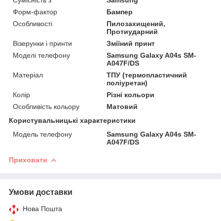
Форм-фактор
Бампер
Особливості
Пилозахищений,
Протиударний
Візерунки і принти
Зміїний принт
Моделі телефону
Samsung Galaxy A04s SM-
A047F/DS
Матеріал
ТПУ (термопластичний
поліуретан)
Колір
Різні кольори
Особливість кольору
Матовий
Користувальницькі характеристики
Модель телефону
Samsung Galaxy A04s SM-
A047F/DS
Приховати
Умови доставки
Нова Пошта