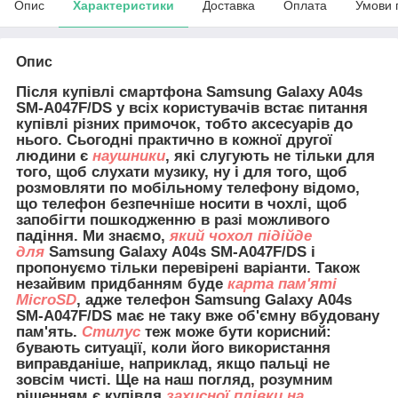
Опис
Характеристики
Доставка
Оплата
Умови 
Опис
Після купівлі смартфона Samsung Galaxy A04s
SM-A047F/DS у всіх користувачів встає питання
купівлі різних примочок, тобто аксесуарів до
нього. Сьогодні практично в кожної другої
людини є
наушники
, які слугують не тільки для
того, щоб слухати музику, ну і для того, щоб
розмовляти по мобільному телефону відомо,
що телефон безпечніше носити в чохлі, щоб
запобігти пошкодженню в разі можливого
падіння. Ми знаємо,
який чохол підійде
для
Samsung Galaxy A04s SM-A047F/DS і
пропонуємо тільки перевірені варіанти. Також
незайвим придбанням буде
карта пам'яті
MicroSD
, адже телефон Samsung Galaxy A04s
SM-A047F/DS має не таку вже об'ємну вбудовану
пам'ять.
Стилус
теж може бути корисний:
бувають ситуації, коли його використання
виправданіше, наприклад, якщо пальці не
зовсім чисті. Ще на наш погляд, розумним
рішенням є купівля
захисної плівки на