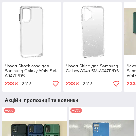
Чохол Shock case для
Чохол Shine для Samsung
Чехо
Samsung Galaxy A04s SM-
Galaxy A04s SM-A047F/DS
Sams
A047F/DS
A04
233
233
233
₴
₴
245 ₴
245 ₴
Акційні пропозиції та новинки
–5%
–5%