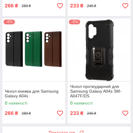
266
233
₴
₴
280 ₴
245 ₴
–5%
–5%
Чохол протиударний для
Чехол книжка для Samsung
Samsung Galaxy A04s SM-
Galaxy A04s
A047F/DS
В наявності
В наявності
266
233
₴
₴
280 ₴
245 ₴
Показати ще