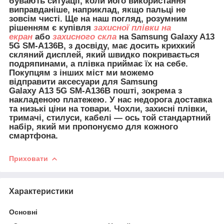
бувають ситуації, коли його використання
виправданіше, наприклад, якщо пальці не
зовсім чисті. Ще на наш погляд, розумним
рішенням є купівля
захисної плівки на
екран
або
захисного скла
на Samsung Galaxy A13
5G SM-A136B, з досвіду, має досить крихкий
скляний дисплей, який швидко покривається
подряпинами, а плівка приймає їх на себе.
Покупцям з інших міст ми можемо
відправити
аксесуари для
Samsung
Galaxy A13 5G SM-A136B пошті, зокрема з
накладеною платежею. У нас недорога доставка
та низькі ціни на товари. Чохли, захисні плівки,
тримачі, стилуси, кабелі — ось той стандартний
набір, який ми пропонуємо для кожного
смартфона.
Приховати
Характеристики
Основні