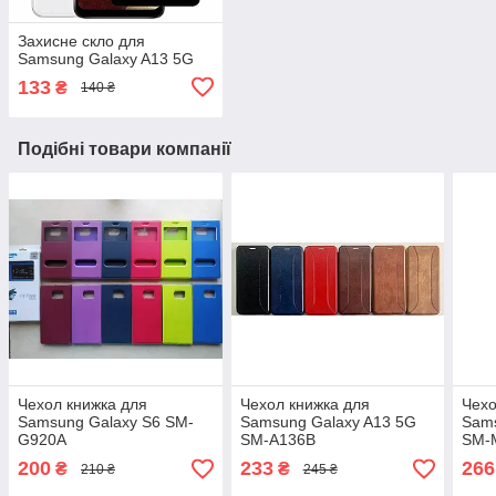
Захисне скло для
Samsung Galaxy A13 5G
133
₴
140 ₴
Подібні товари компанії
Чехол книжка для
Чехол книжка для
Чехо
Samsung Galaxy S6 SM-
Samsung Galaxy A13 5G
Sam
G920A
SM-A136B
SM-
200
233
266
₴
₴
210 ₴
245 ₴