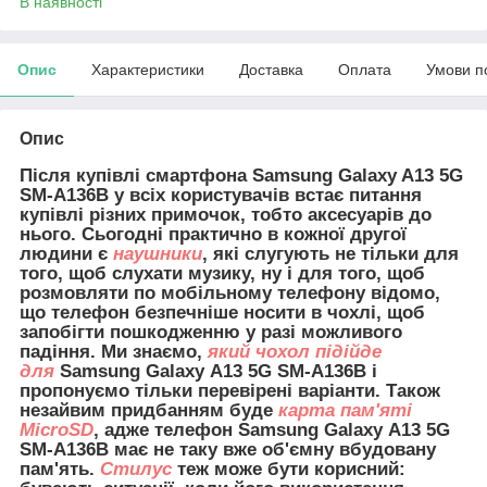
В наявності
Опис
Характеристики
Доставка
Оплата
Умови п
Опис
Після купівлі смартфона Samsung Galaxy A13
5G
SM-A136B
у всіх користувачів встає питання
купівлі різних примочок, тобто аксесуарів до
нього. Сьогодні практично в кожної другої
людини є
наушники
, які слугують не тільки для
того, щоб слухати музику, ну і для того, щоб
розмовляти по мобільному телефону відомо,
що телефон безпечніше носити в чохлі, щоб
запобігти пошкодженню у разі можливого
падіння. Ми знаємо,
який чохол підійде
для
Samsung Galaxy A13 5G SM-A136B і
пропонуємо тільки перевірені варіанти. Також
незайвим придбанням буде
карта пам'яті
MicroSD
, адже телефон Samsung Galaxy A13 5G
SM-A136B має не таку вже об'ємну вбудовану
пам'ять.
Стилус
теж може бути корисний: