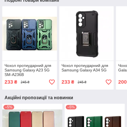
Подібні товари компанії
Чохол протиударний для
Чохол протиударний для
Чох
Samsung Galaxy A23 5G
Samsung Galaxy A34 5G
Gala
SM-A236B
233
233
200
₴
₴
245 ₴
245 ₴
Акційні пропозиції та новинки
–5%
–5%