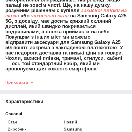
пальці не зовсім чисті. Ще, на нашу думку,
розумним рішенням є купівля
захисної плівки на
екран
або
захисного скла
на Samsung Galaxy A25
5G, з досвіду, має досить крихкий скляний
дисплей, який швидко покривається
подряпинами, а плівка приймає їх на себе.
Покупцям з інших міст ми можемо
відправити
аксесуари для
Samsung Galaxy A25
5G пошті, зокрема з накладеною платежетою. У
нас недорога доставка та низькі ціни на товари.
Чохли, захисні плівки, тримачі, стилуси, кабелі
— ось той стандартний набір, який ми
пропонуємо для кожного смартфона.
Приховати
Характеристики
Основні
Стан
Новий
Виробник
Samsung