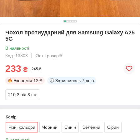
Чохол протиударний для Samsung Galaxy A25
5G
В наявності
Код: 13803
Опт і роздріб
233
₴
245 ₴
Економія
12 ₴
Залишилось
7 днів
210 ₴
від 3 шт.
Колір
Різні кольори
Чорний
Синій
Зелений
Сірий
В наявності