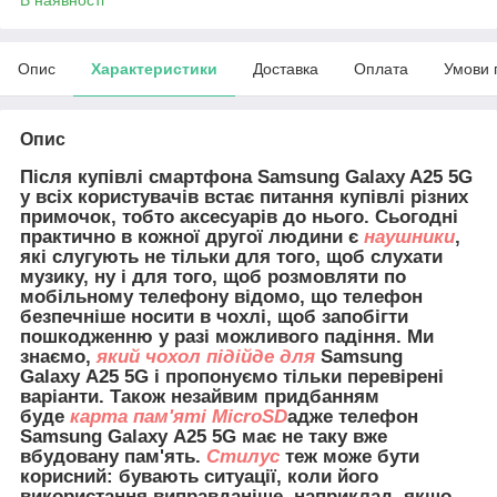
Опис
Характеристики
Доставка
Оплата
Умови 
Опис
Після купівлі смартфона Samsung Galaxy A25 5G
у всіх користувачів встає питання купівлі різних
примочок, тобто аксесуарів до нього. Сьогодні
практично в кожної другої людини є
наушники
,
які слугують не тільки для того, щоб слухати
музику, ну і для того, щоб розмовляти по
мобільному телефону відомо, що телефон
безпечніше носити в чохлі, щоб запобігти
пошкодженню у разі можливого падіння. Ми
знаємо,
який чохол підійде для
Samsung
Galaxy A25 5G і пропонуємо тільки перевірені
варіанти. Також незайвим придбанням
буде
карта пам'яті MicroSD
адже телефон
Samsung Galaxy A25 5G має не таку вже
вбудовану пам'ять.
Стилус
теж може бути
корисний: бувають ситуації, коли його
використання виправданіше, наприклад, якщо