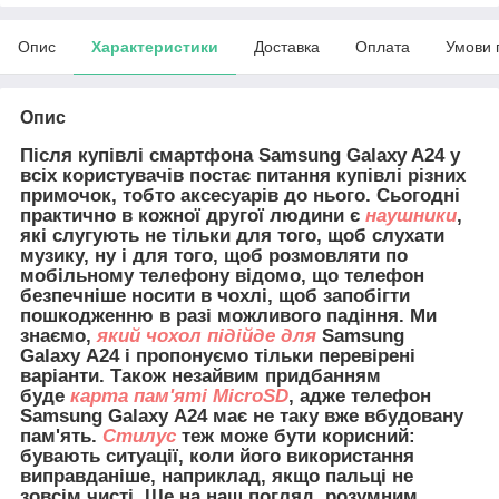
Опис
Характеристики
Доставка
Оплата
Умови 
Опис
Після купівлі смартфона Samsung Galaxy A24 у
всіх користувачів постає питання купівлі різних
примочок, тобто аксесуарів до нього. Сьогодні
практично в кожної другої людини є
наушники
,
які слугують не тільки для того, щоб слухати
музику, ну і для того, щоб розмовляти по
мобільному телефону відомо, що телефон
безпечніше носити в чохлі, щоб запобігти
пошкодженню в разі можливого падіння. Ми
знаємо,
який чохол підійде для
Samsung
Galaxy A24 і пропонуємо тільки перевірені
варіанти. Також незайвим придбанням
буде
карта пам'яті MicroSD
, адже телефон
Samsung Galaxy A24 має не таку вже вбудовану
пам'ять.
Стилус
теж може бути корисний:
бувають ситуації, коли його використання
виправданіше, наприклад, якщо пальці не
зовсім чисті. Ще на наш погляд, розумним