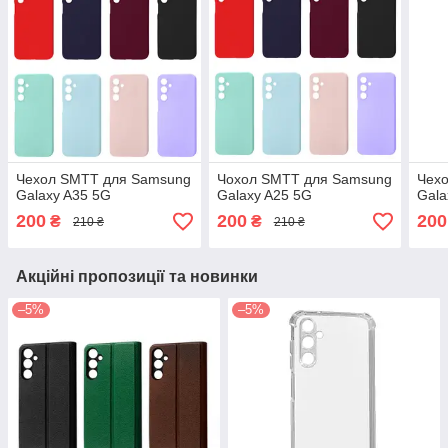
Чехол SMTT для Samsung
Чохол SMTT для Samsung
Чех
Galaxy A35 5G
Galaxy A25 5G
Gala
200
200
200
₴
₴
210 ₴
210 ₴
Акційні пропозиції та новинки
–5%
–5%